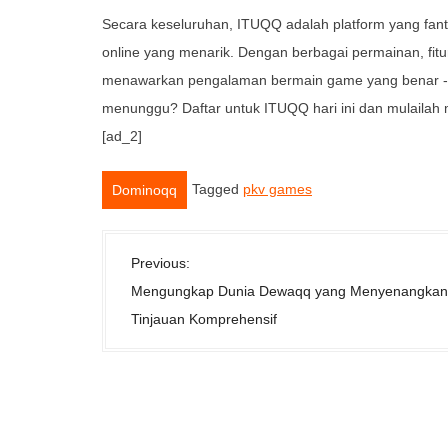
Secara keseluruhan, ITUQQ adalah platform yang fan
online yang menarik. Dengan berbagai permainan, fitur
menawarkan pengalaman bermain game yang benar -b
menunggu? Daftar untuk ITUQQ hari ini dan mulailah 
[ad_2]
Tagged
pkv games
Dominoqq
P
Previous:
o
Mengungkap Dunia Dewaqq yang Menyenangkan
s
Tinjauan Komprehensif
t
n
a
v