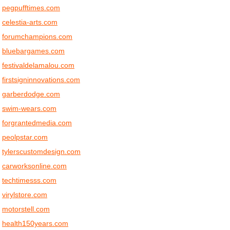
pegpufftimes.com
celestia-arts.com
forumchampions.com
bluebargames.com
festivaldelamalou.com
firstsigninnovations.com
garberdodge.com
swim-wears.com
forgrantedmedia.com
peolpstar.com
tylerscustomdesign.com
carworksonline.com
techtimesss.com
virylstore.com
motorstell.com
health150years.com