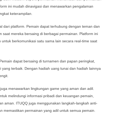
tform ini mudah dinavigasi dan menawarkan pengalaman
ngkat keterampilan.
al dari platform. Pemain dapat terhubung dengan teman dan
saat mereka bersaing di berbagai permainan. Platform ini
untuk berkomunikasi satu sama lain secara real-time saat
. Pemain dapat bersaing di turnamen dan papan peringkat,
i yang terbaik. Dengan hadiah uang tunai dan hadiah lainnya
ngit.
QQ juga menawarkan lingkungan game yang aman dan adil.
untuk melindungi informasi pribadi dan keuangan pemain,
n aman. ITUQQ juga menggunakan langkah-langkah anti-
n memastikan permainan yang adil untuk semua pemain.