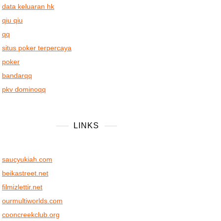
data keluaran hk
qiu qiu
qq
situs poker terpercaya
poker
bandarqq
pkv dominoqq
LINKS
saucyukiah.com
beikastreet.net
filmizlettir.net
ourmultiworlds.com
cooncreekclub.org