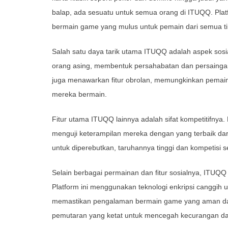
balap, ada sesuatu untuk semua orang di ITUQQ. Pla
bermain game yang mulus untuk pemain dari semua ti
Salah satu daya tarik utama ITUQQ adalah aspek sosi
orang asing, membentuk persahabatan dan persaingan 
juga menawarkan fitur obrolan, memungkinkan pemain 
mereka bermain.
Fitur utama ITUQQ lainnya adalah sifat kompetitifnya
menguji keterampilan mereka dengan yang terbaik dar
untuk diperebutkan, taruhannya tinggi dan kompetisi se
Selain berbagai permainan dan fitur sosialnya, ITU
Platform ini menggunakan teknologi enkripsi canggih 
memastikan pengalaman bermain game yang aman da
pemutaran yang ketat untuk mencegah kecurangan da