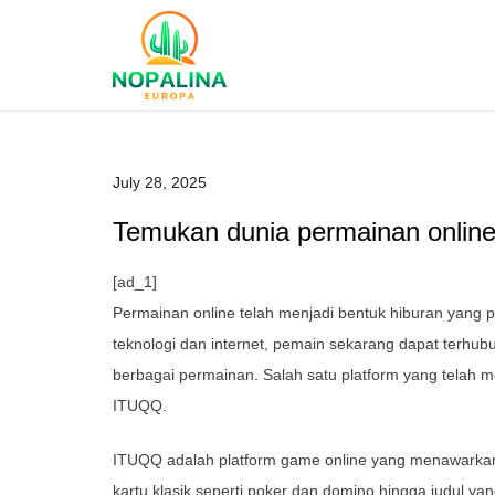
Skip
to
PKV Games: Situs 
Mainkan di PKV Games, situs poker 
content
July 28, 2025
Temukan dunia permainan online
[ad_1]
Permainan online telah menjadi bentuk hiburan yang 
teknologi dan internet, pemain sekarang dapat terhub
berbagai permainan. Salah satu platform yang telah 
ITUQQ.
ITUQQ adalah platform game online yang menawarkan 
kartu klasik seperti poker dan domino hingga judul 