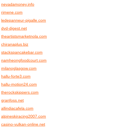
nevadamoney.info
rimene.com
ledepanneur-pigalle.com
dvd-digest.net
theartistsmarketnola.com
chiranaplus.biz
stackspancakebar.com
namheongfoodcourt.com
milanoglasgow.com
hallu-forte3.com
hallu-motion24.com
therockskippers.com
granfoss.net
allindiacafela.com
alpineskiracing2007.com
casino-vulkan-online.net