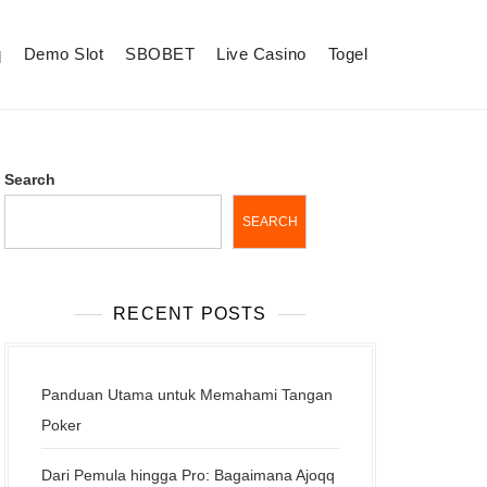
q
Demo Slot
SBOBET
Live Casino
Togel
ap
gan fitur unggulan dan peluang menang yang tinggi.
Search
SEARCH
RECENT POSTS
Panduan Utama untuk Memahami Tangan
Poker
Dari Pemula hingga Pro: Bagaimana Ajoqq