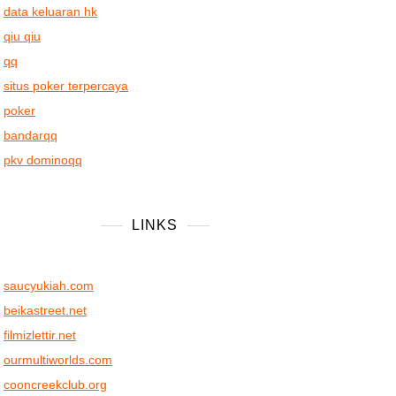
data keluaran hk
qiu qiu
qq
situs poker terpercaya
poker
bandarqq
pkv dominoqq
LINKS
saucyukiah.com
beikastreet.net
filmizlettir.net
ourmultiworlds.com
cooncreekclub.org