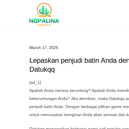
Skip
to
PKV Games: Situs 
Mainkan di PKV Games, situs poker 
content
March 17, 2025
Lepaskan penjudi batin Anda den
Datukqq
[ad_1]
Apakah Anda merasa beruntung? Apakah Anda memiliki
keberuntungan Anda? Jika demikian, maka Datukqq a
penjudi batin Anda. Dengan berbagai pilihan game mena
untuk memuaskan keinginan Anda akan sensasi dan 
Datukqq menawarkan berbagai game judi populer yan