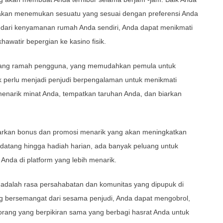
da akan menemukan sesuatu yang sesuai dengan preferensi Anda
n dari kenyamanan rumah Anda sendiri, Anda dapat menikmati
awatir bepergian ke kasino fisik.
a yang ramah pengguna, yang memudahkan pemula untuk
ak perlu menjadi penjudi berpengalaman untuk menikmati
enarik minat Anda, tempatkan taruhan Anda, dan biarkan
arkan bonus dan promosi menarik yang akan meningkatkan
atang hingga hadiah harian, ada banyak peluang untuk
da di platform yang lebih menarik.
 adalah rasa persahabatan dan komunitas yang dipupuk di
g bersemangat dari sesama penjudi, Anda dapat mengobrol,
-orang yang berpikiran sama yang berbagi hasrat Anda untuk