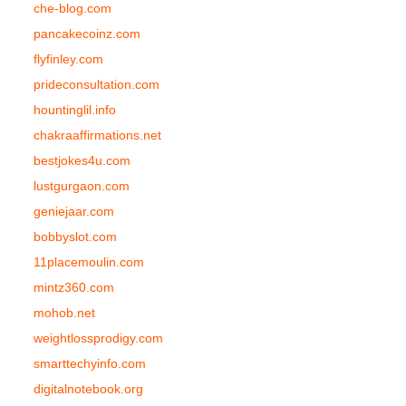
che-blog.com
pancakecoinz.com
flyfinley.com
prideconsultation.com
hountinglil.info
chakraaffirmations.net
bestjokes4u.com
lustgurgaon.com
geniejaar.com
bobbyslot.com
11placemoulin.com
mintz360.com
mohob.net
weightlossprodigy.com
smarttechyinfo.com
digitalnotebook.org