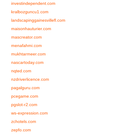
investindependent.com
kralbozguncu1.com
landscapinggainesvillefl.com
maisonhauturier.com
mascreator.com
menafahmi.com
mukhtarmeer.com
nascartoday.com
nqted.com
nzdriverlicence.com
pagalguru.com
pcegame.com
pgslot-r2.com
ws-expression.com
zchotels.com
zepfo.com