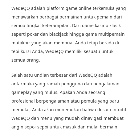
WedeQQ adalah platform game online terkemuka yang
menawarkan berbagai permainan untuk pemain dari
semua tingkat keterampilan. Dari game kasino klasik
seperti poker dan blackjack hingga game multipemain
mutakhir yang akan membuat Anda tetap berada di
tepi kursi Anda, WedeQQ memiliki sesuatu untuk
semua orang.
Salah satu undian terbesar dari WedeQQ adalah
antarmuka yang ramah pengguna dan pengalaman
gameplay yang mulus. Apakah Anda seorang
profesional berpengalaman atau pemula yang baru
memulai, Anda akan menemukan bahwa desain intuitif
WedeQQ dan menu yang mudah dinavigasi membuat
angin sepoi-sepoi untuk masuk dan mulai bermain.