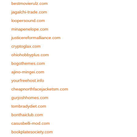
bestmovierulz.com
jagalchi-trade.com
loopersound.com
minapenelope.com
justicereformalliance.com
cryptoglax.com
ohiohobbyplus.com
bogothemes.com
ajino-mingei.com
yourfreehost.info
cheapnorthfacejacketsm.com
gurjoshhomes.com
tombradydiet.com
bonthaiclub.com
casusbelli-mod.com
bookplatesociety.com