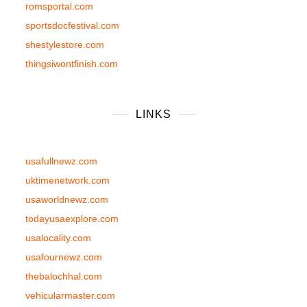
romsportal.com
sportsdocfestival.com
shestylestore.com
thingsiwontfinish.com
LINKS
usafullnewz.com
uktimenetwork.com
usaworldnewz.com
todayusaexplore.com
usalocality.com
usafournewz.com
thebalochhal.com
vehicularmaster.com