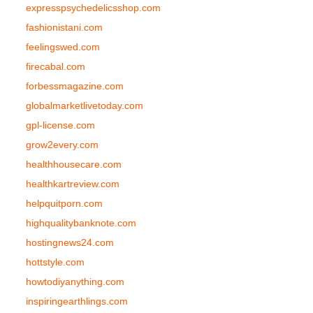
expresspsychedelicsshop.com
fashionistani.com
feelingswed.com
firecabal.com
forbessmagazine.com
globalmarketlivetoday.com
gpl-license.com
grow2every.com
healthhousecare.com
healthkartreview.com
helpquitporn.com
highqualitybanknote.com
hostingnews24.com
hottstyle.com
howtodiyanything.com
inspiringearthlings.com