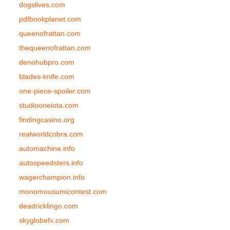
dogslives.com
pdfbookplanet.com
queenofrattan.com
thequeenofrattan.com
denohubpro.com
blades-knife.com
one-piece-spoiler.com
studiooneiota.com
findingcasino.org
realworldcobra.com
automachine.info
autospeedsters.info
wagerchampion.info
monomousumicontest.com
deadricklingo.com
skyglobefx.com