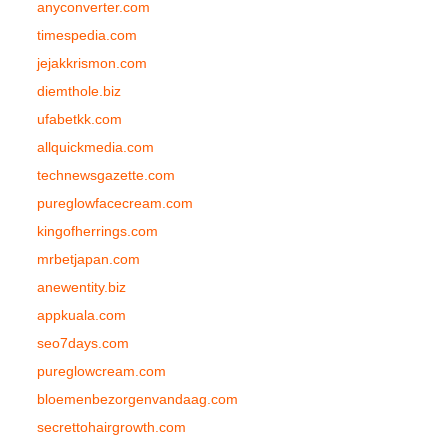
anyconverter.com
timespedia.com
jejakkrismon.com
diemthole.biz
ufabetkk.com
allquickmedia.com
technewsgazette.com
pureglowfacecream.com
kingofherrings.com
mrbetjapan.com
anewentity.biz
appkuala.com
seo7days.com
pureglowcream.com
bloemenbezorgenvandaag.com
secrettohairgrowth.com