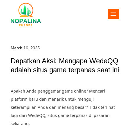
Skip
to
PKV Games: Situs
Mainkan di PKV Games, situs poker
content
Poker Online dengan
online dengan permainan lengkap.
Permainan Lengkap
Nikmati berbagai varian poker dengan
fitur unggulan dan peluang menang
March 16, 2025
yang tinggi.
Dapatkan Aksi: Mengapa WedeQQ
adalah situs game terpanas saat ini
Apakah Anda penggemar game online? Mencari
platform baru dan menarik untuk menguji
keterampilan Anda dan menang besar? Tidak terlihat
lagi dari WedeQQ, situs game terpanas di pasaran
sekarang.