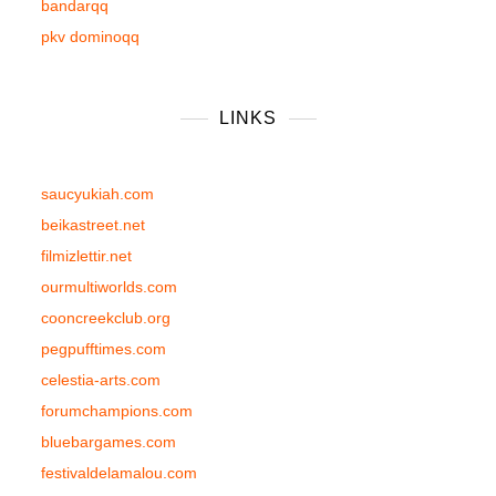
bandarqq
pkv dominoqq
LINKS
saucyukiah.com
beikastreet.net
filmizlettir.net
ourmultiworlds.com
cooncreekclub.org
pegpufftimes.com
celestia-arts.com
forumchampions.com
bluebargames.com
festivaldelamalou.com