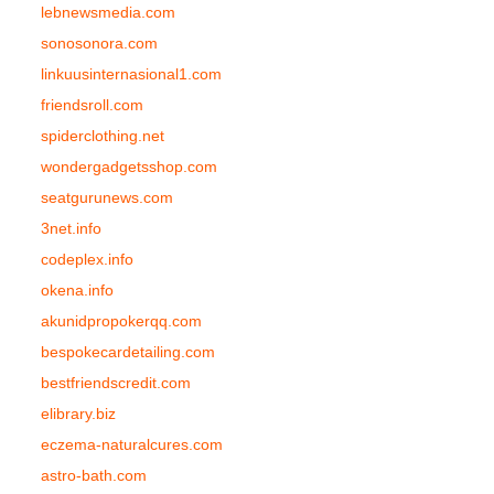
lebnewsmedia.com
sonosonora.com
linkuusinternasional1.com
friendsroll.com
spiderclothing.net
wondergadgetsshop.com
seatgurunews.com
3net.info
codeplex.info
okena.info
akunidpropokerqq.com
bespokecardetailing.com
bestfriendscredit.com
elibrary.biz
eczema-naturalcures.com
astro-bath.com