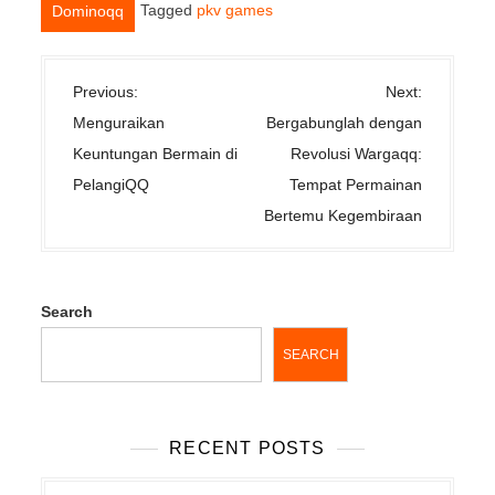
Tagged
pkv games
Dominoqq
P
Previous:
Next:
o
Menguraikan
Bergabunglah dengan
s
Keuntungan Bermain di
Revolusi Wargaqq:
t
PelangiQQ
Tempat Permainan
n
Bertemu Kegembiraan
a
v
i
Search
g
a
SEARCH
t
i
o
RECENT POSTS
n