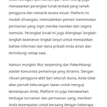
menawarkan perangkat lunak terbaik yang ramah
pengguna dan menarik secara visual. Platform ini
mudah dinavigasi, memudahkan pemain menemukan
permainan yang ingin mereka mainkan dan segera
memulai. Perangkat lunak ini juga dilengkapi langkah-
langkah keamanan tingkat lanjut untuk memastikan
bahwa informasi dan dana pribadi Anda aman dan
terlindungi setiap saat.
Namun mungkin fitur terpenting dari PokerPelangi
adalah komunitas pemainnya yang dinamis. Dengan
ribuan pengguna aktif dari seluruh dunia, Anda tidak
akan pernah kekurangan lawan untuk menguji
kemampuan Anda. Platform ini juga menawarkan
berbagai turnamen dan permainan uang, memberi
Anda kesempatan untuk bersaing dengan beberapa