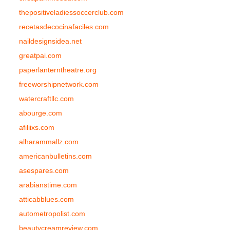
thepositiveladiessoccerclub.com
recetasdecocinafaciles.com
naildesignsidea.net
greatpai.com
paperlanterntheatre.org
freeworshipnetwork.com
watercraftllc.com
abourge.com
afiliixs.com
alharammallz.com
americanbulletins.com
asespares.com
arabianstime.com
atticabblues.com
autometropolist.com
beautycreamreview.com