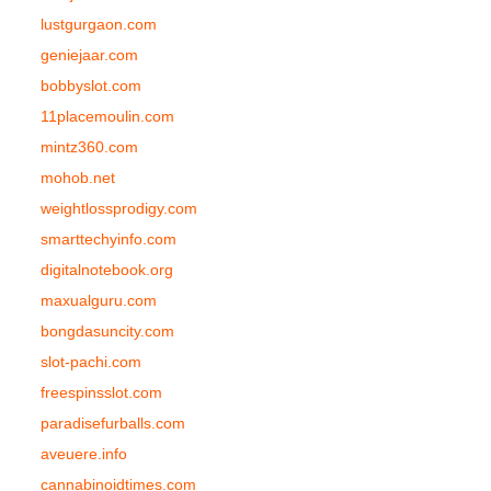
lustgurgaon.com
geniejaar.com
bobbyslot.com
11placemoulin.com
mintz360.com
mohob.net
weightlossprodigy.com
smarttechyinfo.com
digitalnotebook.org
maxualguru.com
bongdasuncity.com
slot-pachi.com
freespinsslot.com
paradisefurballs.com
aveuere.info
cannabinoidtimes.com