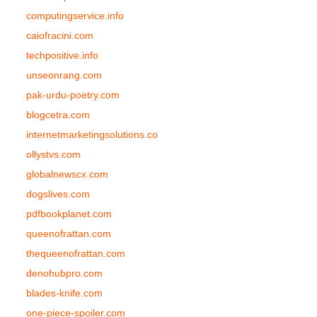
computingservice.info
caiofracini.com
techpositive.info
unseonrang.com
pak-urdu-poetry.com
blogcetra.com
internetmarketingsolutions.co
ollystvs.com
globalnewscx.com
dogslives.com
pdfbookplanet.com
queenofrattan.com
thequeenofrattan.com
denohubpro.com
blades-knife.com
one-piece-spoiler.com