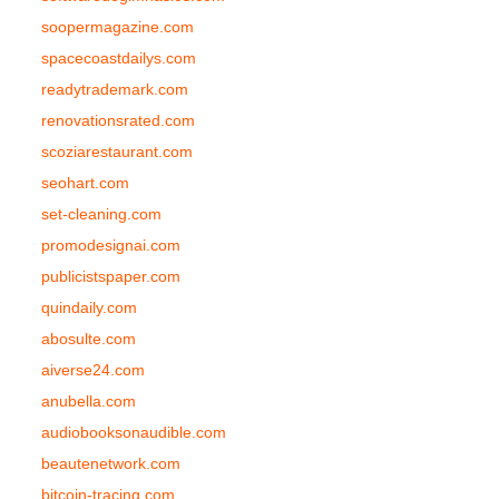
soopermagazine.com
spacecoastdailys.com
readytrademark.com
renovationsrated.com
scoziarestaurant.com
seohart.com
set-cleaning.com
promodesignai.com
publicistspaper.com
quindaily.com
abosulte.com
aiverse24.com
anubella.com
audiobooksonaudible.com
beautenetwork.com
bitcoin-tracing.com