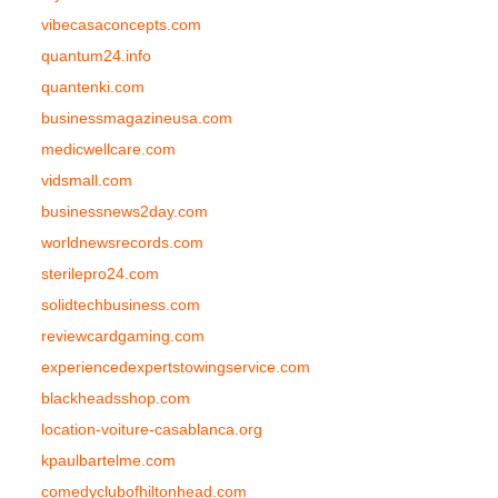
vibecasaconcepts.com
quantum24.info
quantenki.com
businessmagazineusa.com
medicwellcare.com
vidsmall.com
businessnews2day.com
worldnewsrecords.com
sterilepro24.com
solidtechbusiness.com
reviewcardgaming.com
experiencedexpertstowingservice.com
blackheadsshop.com
location-voiture-casablanca.org
kpaulbartelme.com
comedyclubofhiltonhead.com