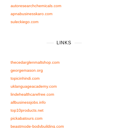
autoresearchchemicals.com
apnabusinesskaro.com
suleckiego.com
LINKS
thecedarglenmaltshop.com
georgemason.org
topicinhindi.com
uklanguageacademy.com
lindehealthcarefree.com
allbusinessjobs.info
top10products.net
pickabatours.com
beastmode-bodybuilding.com