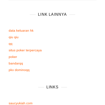
LINK LAINNYA
data keluaran hk
qiu qiu
qq
situs poker terpercaya
poker
bandarqq
pkv dominoqq
LINKS
saucyukiah.com