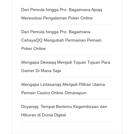
Dari Pemula hingga Pro: Bagaimana Ajoqq
Merevolusi Pengalaman Poker Online
Dari Pemula hingga Pro: Bagaimana
CahayaQQ Mengubah Permainan Pemain
Poker Online
Mengapa Dewaqq Menjadi Tujuan Tujuan Para
Gamer Di Mana Saja
Mengapa Lintasanqq Menjadi Pilihan Utama
Pemain Casino Online Dimanapun
Doyanqq: Tempat Bertemu Kegembiraan dan
Hiburan di Dunia Digital