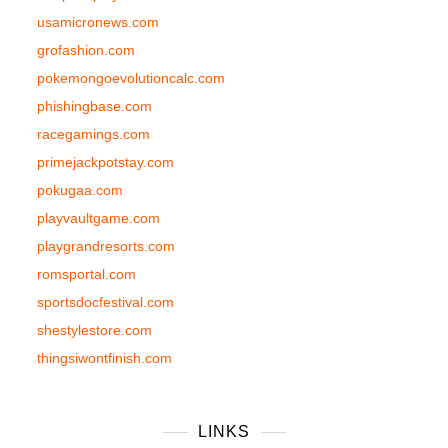
usamicronews.com
grofashion.com
pokemongoevolutioncalc.com
phishingbase.com
racegamings.com
primejackpotstay.com
pokugaa.com
playvaultgame.com
playgrandresorts.com
romsportal.com
sportsdocfestival.com
shestylestore.com
thingsiwontfinish.com
LINKS