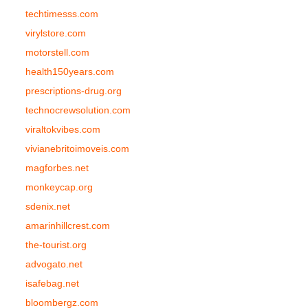
techtimesss.com
virylstore.com
motorstell.com
health150years.com
prescriptions-drug.org
technocrewsolution.com
viraltokvibes.com
vivianebritoimoveis.com
magforbes.net
monkeycap.org
sdenix.net
amarinhillcrest.com
the-tourist.org
advogato.net
isafebag.net
bloombergz.com