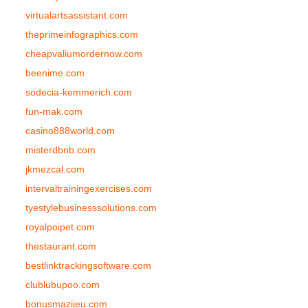
virtualartsassistant.com
theprimeinfographics.com
cheapvaliumordernow.com
beenime.com
sodecia-kemmerich.com
fun-mak.com
casino888world.com
misterdbnb.com
jkmezcal.com
intervaltrainingexercises.com
tyestylebusinesssolutions.com
royalpoipet.com
thestaurant.com
bestlinktrackingsoftware.com
clublubupoo.com
bonusmazijeu.com