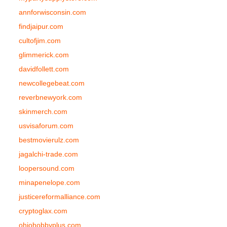
annforwisconsin.com
findjaipur.com
cultofjim.com
glimmerick.com
davidfollett.com
newcollegebeat.com
reverbnewyork.com
skinmerch.com
usvisaforum.com
bestmovierulz.com
jagalchi-trade.com
loopersound.com
minapenelope.com
justicereformalliance.com
cryptoglax.com
ohiohobbyplus.com