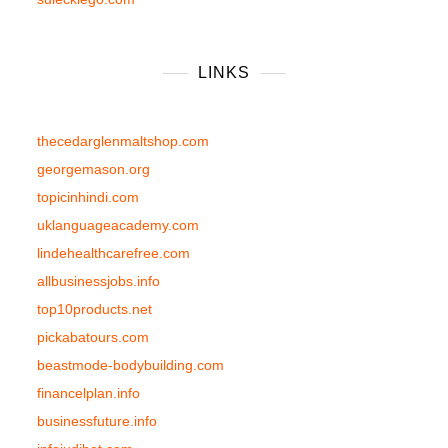
LINKS
thecedarglenmaltshop.com
georgemason.org
topicinhindi.com
uklanguageacademy.com
lindehealthcarefree.com
allbusinessjobs.info
top10products.net
pickabatours.com
beastmode-bodybuilding.com
financelplan.info
businessfuture.info