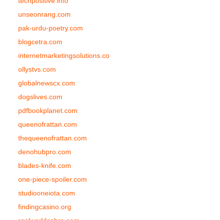
techpositive.info
unseonrang.com
pak-urdu-poetry.com
blogcetra.com
internetmarketingsolutions.co
ollystvs.com
globalnewscx.com
dogslives.com
pdfbookplanet.com
queenofrattan.com
thequeenofrattan.com
denohubpro.com
blades-knife.com
one-piece-spoiler.com
studiooneiota.com
findingcasino.org