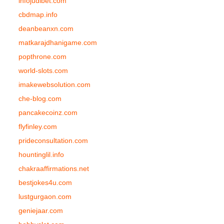
infojudibet.com
cbdmap.info
deanbeanxn.com
matkarajdhanigame.com
popthrone.com
world-slots.com
imakewebsolution.com
che-blog.com
pancakecoinz.com
flyfinley.com
prideconsultation.com
hountinglil.info
chakraaffirmations.net
bestjokes4u.com
lustgurgaon.com
geniejaar.com