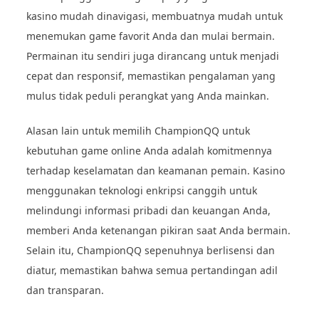
kasino mudah dinavigasi, membuatnya mudah untuk
menemukan game favorit Anda dan mulai bermain.
Permainan itu sendiri juga dirancang untuk menjadi
cepat dan responsif, memastikan pengalaman yang
mulus tidak peduli perangkat yang Anda mainkan.
Alasan lain untuk memilih ChampionQQ untuk
kebutuhan game online Anda adalah komitmennya
terhadap keselamatan dan keamanan pemain. Kasino
menggunakan teknologi enkripsi canggih untuk
melindungi informasi pribadi dan keuangan Anda,
memberi Anda ketenangan pikiran saat Anda bermain.
Selain itu, ChampionQQ sepenuhnya berlisensi dan
diatur, memastikan bahwa semua pertandingan adil
dan transparan.