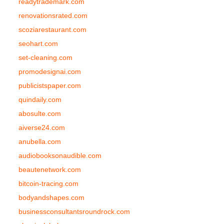
readytrademark.com
renovationsrated.com
scoziarestaurant.com
seohart.com
set-cleaning.com
promodesignai.com
publicistspaper.com
quindaily.com
abosulte.com
aiverse24.com
anubella.com
audiobooksonaudible.com
beautenetwork.com
bitcoin-tracing.com
bodyandshapes.com
businessconsultantsroundrock.com