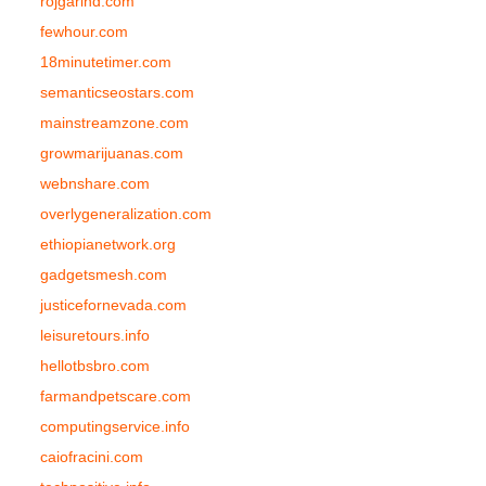
rojgarind.com
fewhour.com
18minutetimer.com
semanticseostars.com
mainstreamzone.com
growmarijuanas.com
webnshare.com
overlygeneralization.com
ethiopianetwork.org
gadgetsmesh.com
justicefornevada.com
leisuretours.info
hellotbsbro.com
farmandpetscare.com
computingservice.info
caiofracini.com