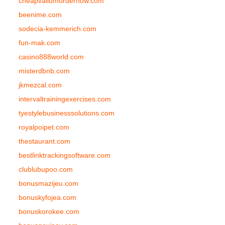
cheapvaliumordernow.com
beenime.com
sodecia-kemmerich.com
fun-mak.com
casino888world.com
misterdbnb.com
jkmezcal.com
intervaltrainingexercises.com
tyestylebusinesssolutions.com
royalpoipet.com
thestaurant.com
bestlinktrackingsoftware.com
clublubupoo.com
bonusmazijeu.com
bonuskyfojea.com
bonuskorokee.com