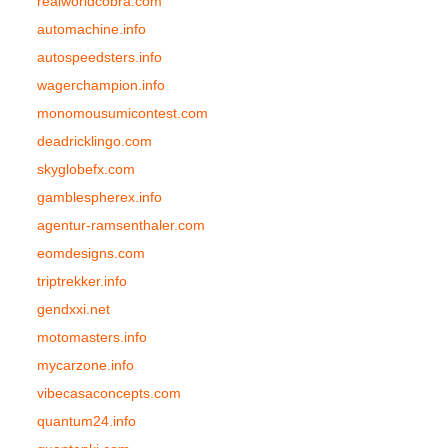
realworldcobra.com
automachine.info
autospeedsters.info
wagerchampion.info
monomousumicontest.com
deadricklingo.com
skyglobefx.com
gamblespherex.info
agentur-ramsenthaler.com
eomdesigns.com
triptrekker.info
gendxxi.net
motomasters.info
mycarzone.info
vibecasaconcepts.com
quantum24.info