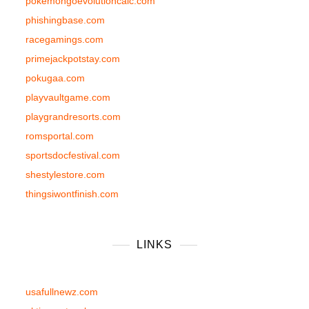
pokemongoevolutioncalc.com
phishingbase.com
racegamings.com
primejackpotstay.com
pokugaa.com
playvaultgame.com
playgrandresorts.com
romsportal.com
sportsdocfestival.com
shestylestore.com
thingsiwontfinish.com
LINKS
usafullnewz.com