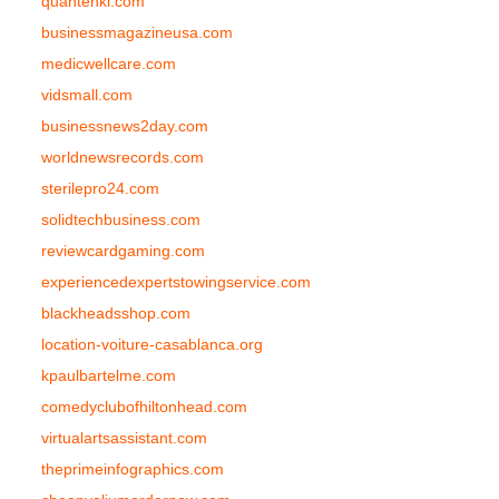
quantenki.com
businessmagazineusa.com
medicwellcare.com
vidsmall.com
businessnews2day.com
worldnewsrecords.com
sterilepro24.com
solidtechbusiness.com
reviewcardgaming.com
experiencedexpertstowingservice.com
blackheadsshop.com
location-voiture-casablanca.org
kpaulbartelme.com
comedyclubofhiltonhead.com
virtualartsassistant.com
theprimeinfographics.com