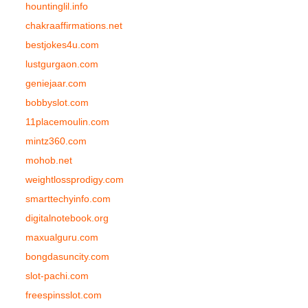
hountinglil.info
chakraaffirmations.net
bestjokes4u.com
lustgurgaon.com
geniejaar.com
bobbyslot.com
11placemoulin.com
mintz360.com
mohob.net
weightlossprodigy.com
smarttechyinfo.com
digitalnotebook.org
maxualguru.com
bongdasuncity.com
slot-pachi.com
freespinsslot.com