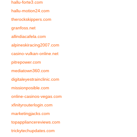
hallu-forte3.com
hallu-motion24.com
therockskippers.com
granfoss.net
allindiacafela.com
alpineskiracing2007.com
casino-vulkan-online.net
pitrepower.com
mediatown360.com
digitaleyestrainclinic.com
missionposible.com
online-casinos-vegas.com
xfinityrouterlogin.com
marketingjacks.com
topappliancereviews.com
trickytechupdates.com