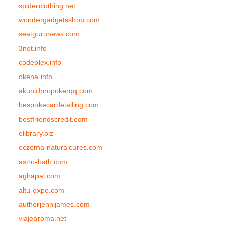
spiderclothing.net
wondergadgetsshop.com
seatgurunews.com
3net.info
codeplex.info
okena.info
akunidpropokerqq.com
bespokecardetailing.com
bestfriendscredit.com
elibrary.biz
eczema-naturalcures.com
astro-bath.com
aghapal.com
altu-expo.com
authorjennijames.com
viajearoma.net