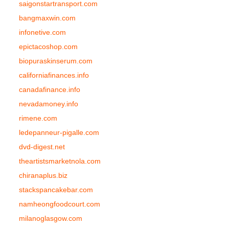
saigonstartransport.com
bangmaxwin.com
infonetive.com
epictacoshop.com
biopuraskinserum.com
californiafinances.info
canadafinance.info
nevadamoney.info
rimene.com
ledepanneur-pigalle.com
dvd-digest.net
theartistsmarketnola.com
chiranaplus.biz
stackspancakebar.com
namheongfoodcourt.com
milanoglasgow.com