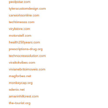
peolpstar.com
tylerscustomdesign.com
carworksonline.com
techtimesss.com
virylstore.com
motorstell.com
health150years.com
prescriptions-drug.org
technocrewsolution.com
viraltokvibes.com
vivianebritoimoveis.com
magforbes.net
monkeycap.org
sdenix.net
amarinhillcrest.com
the-tourist.org