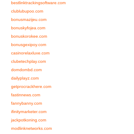
bestlinktrackingsoftware.com
clublubupoo.com
bonusmazijeu.com
bonuskyfojea.com
bonuskorokee.com
bonusgexipoy.com
casinorelaxluxe.com
clubetechplay.com
domdombd.com
dailyplayz.com
getprocrackhere.com
fastinnews.com
fannybanny.com
ifinitymarketer.com
jackpotkoning.com
modlinknetworks.com