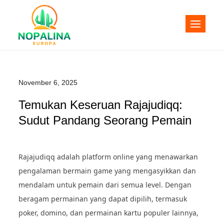
Skip
to
PKV Games: Situs
Mainkan di PKV Games, situs poker
content
Poker Online dengan
online dengan permainan lengkap.
Permainan Lengkap
Nikmati berbagai varian poker dengan
fitur unggulan dan peluang menang
November 6, 2025
yang tinggi.
Temukan Keseruan Rajajudiqq:
Sudut Pandang Seorang Pemain
Rajajudiqq adalah platform online yang menawarkan
pengalaman bermain game yang mengasyikkan dan
mendalam untuk pemain dari semua level. Dengan
beragam permainan yang dapat dipilih, termasuk
poker, domino, dan permainan kartu populer lainnya,