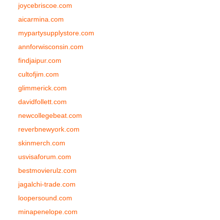
joycebriscoe.com
aicarmina.com
mypartysupplystore.com
annforwisconsin.com
findjaipur.com
cultofjim.com
glimmerick.com
davidfollett.com
newcollegebeat.com
reverbnewyork.com
skinmerch.com
usvisaforum.com
bestmovierulz.com
jagalchi-trade.com
loopersound.com
minapenelope.com