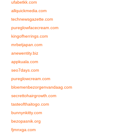
ufabetkk.com
allquickmedia.com
technewsgazette.com
pureglowfacecream.com
kingofherrings.com
mrbetjapan.com
anewentity.biz
appkuala.com
seo7days.com
pureglowcream.com
bloemenbezorgenvandaag.com
secrettohairgrowth.com
tasteofthaitogo.com
bunnynkitty.com
bezopasnik.org
fjmnxga.com