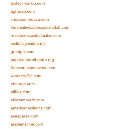
tsutsuji-parkin.com
agharab.com
cheapammousa.com
thepositiveladiessoccerclub.com
recetasdecocinafaciles.com
naildesignsidea.net
greatpai.com
paperlanterntheatre.org
freeworshipnetwork.com
watercraftllc.com
abourge.com
afiliixs.com
alharammallz.com
americanbulletins.com
asespares.com
arabianstime.com