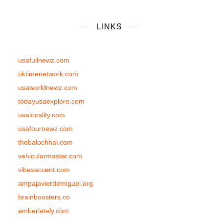
LINKS
usafullnewz.com
uktimenetwork.com
usaworldnewz.com
todayusaexplore.com
usalocality.com
usafournewz.com
thebalochhal.com
vehicularmaster.com
vibesaccent.com
ampajavierdemiguel.org
brainboosters.co
amberlately.com