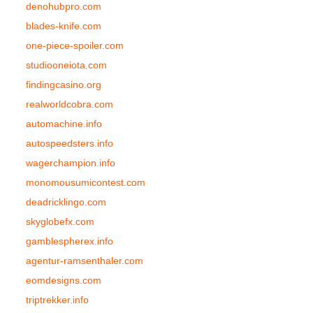
denohubpro.com
blades-knife.com
one-piece-spoiler.com
studiooneiota.com
findingcasino.org
realworldcobra.com
automachine.info
autospeedsters.info
wagerchampion.info
monomousumicontest.com
deadricklingo.com
skyglobefx.com
gamblespherex.info
agentur-ramsenthaler.com
eomdesigns.com
triptrekker.info