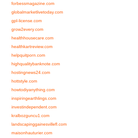
forbessmagazine.com
globalmarketlivetoday.com
gpl-license.com
grow2every.com
healthhousecare.com
healthkartreview.com
helpquitporn.com
highqualitybanknote.com
hostingnews24.com
hottstyle.com
howtodiyanything.com
inspiringearthlings.com
investindependent.com
kralbozguncu1.com
landscapinggainesvillefl.com
maisonhauturier.com