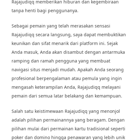
Rajajudiqq memberikan hiburan dan kegembiraan
tanpa henti bagi penggunanya.
Sebagai pemain yang telah merasakan sensasi
Rajajudiqq secara langsung, saya dapat membuktikan
keunikan dan sifat menarik dari platform ini. Sejak
Anda masuk, Anda akan disambut dengan antarmuka
ramping dan ramah pengguna yang membuat
navigasi situs menjadi mudah. Apakah Anda seorang
profesional berpengalaman atau pemula yang ingin
mengasah keterampilan Anda, Rajajudiqq melayani
pemain dari semua latar belakang dan kemampuan.
Salah satu keistimewaan Rajajudiqq yang menonjol
adalah pilihan permainannya yang beragam. Dengan
pilihan mulai dari permainan kartu tradisional seperti
poker dan domino hingga penawaran yang lebih unik