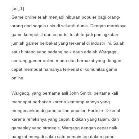
[ad_1]
Game online telah menjadi hiburan populer bagi orang-
orang dari segala usia di seluruh dunia. Dengan maraknya
game kompetitif dan esports, telah terjadi peningkatan
jumlah gamer berbakat yang terkenal di industri ini. Salah
satu bintang yang sedang naik daun adalah Wargaqq,
seorang gamer online muda dan berbakat yang dengan
cepat membuat namanya terkenal di komunitas game
online.
Wargaqq, yang bernama asli John Smith, pertama kali
mendapat perhatian karena kemampuannya yang
mengesankan di game online populer, Fortnite. Dikenal
karena refleksnya yang cepat, bidikan yang tajam, dan
gameplay yang strategis, Wargaqq dengan cepat naik
pangkat menjadi salah satu pemain top dalam game