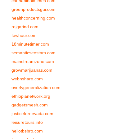
cannabinoidtimes.com
greenproductsgui.com
healthconcerning.com
rojgarind.com
fewhour.com
18minutetimer.com
semanticseostars.com
mainstreamzone.com
growmarijuanas.com
webnshare.com
overlygeneralization.com
ethiopianetwork.org
gadgetsmesh.com
justicefornevada.com
leisuretours.info
hellotbsbro.com