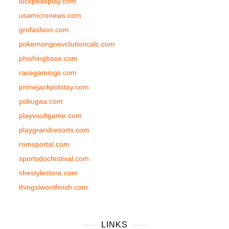
luckpeakplay.com
usamicronews.com
grofashion.com
pokemongoevolutioncalc.com
phishingbase.com
racegamings.com
primejackpotstay.com
pokugaa.com
playvaultgame.com
playgrandresorts.com
romsportal.com
sportsdocfestival.com
shestylestore.com
thingsiwontfinish.com
LINKS