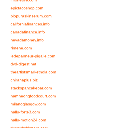
infonetive.com
epictacoshop.com
biopuraskinserum.com
californiafinances.info
canadafinance.info
nevadamoney.info
rimene.com
ledepanneur-pigalle.com
dvd-digest.net
theartistsmarketnola.com
chiranaplus.biz
stackspancakebar.com
namheongfoodcourt.com
milanoglasgow.com
hallu-forte3.com
hallu-motion24.com