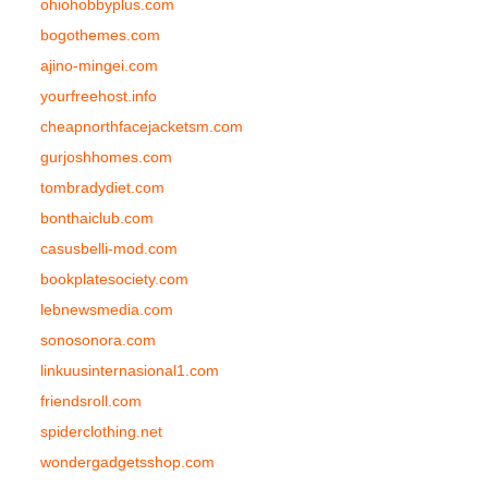
ohiohobbyplus.com
bogothemes.com
ajino-mingei.com
yourfreehost.info
cheapnorthfacejacketsm.com
gurjoshhomes.com
tombradydiet.com
bonthaiclub.com
casusbelli-mod.com
bookplatesociety.com
lebnewsmedia.com
sonosonora.com
linkuusinternasional1.com
friendsroll.com
spiderclothing.net
wondergadgetsshop.com