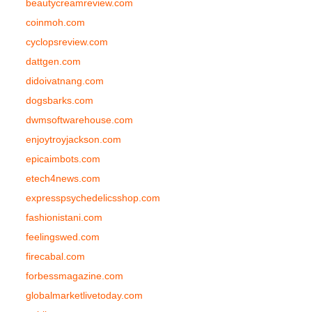
beautycreamreview.com
coinmoh.com
cyclopsreview.com
dattgen.com
didoivatnang.com
dogsbarks.com
dwmsoftwarehouse.com
enjoytroyjackson.com
epicaimbots.com
etech4news.com
expresspsychedelicsshop.com
fashionistani.com
feelingswed.com
firecabal.com
forbessmagazine.com
globalmarketlivetoday.com