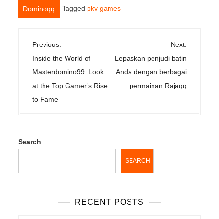
Tagged
pkv games
Dominoqq
P
Previous:
Next:
o
Inside the World of
Lepaskan penjudi batin
s
Masterdomino99: Look
Anda dengan berbagai
t
at the Top Gamer’s Rise
permainan Rajaqq
n
to Fame
a
v
i
Search
g
a
SEARCH
t
i
o
RECENT POSTS
n