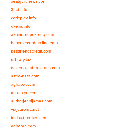
seatgurunews.com
3net.info
codeplex.info
okena.info
akunidpropokerqq.com
bespokecardetailing.com
bestfriendscredit.com
elibrary.biz
eczema-naturalcures.com
astro-bath.com
aghapal.com
altu-expo.com
authorjennijames.com
viajearoma.net
tsutsuji-parkin.com
agharab.com