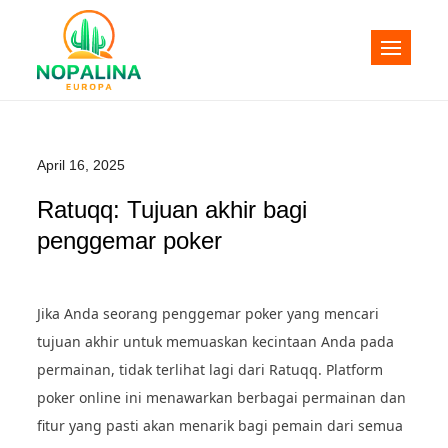
Skip
to
PKV Games: Situs
Mainkan di PKV Games, situs poker
content
Poker Online dengan
online dengan permainan lengkap.
Permainan Lengkap
Nikmati berbagai varian poker dengan
fitur unggulan dan peluang menang
April 16, 2025
yang tinggi.
Ratuqq: Tujuan akhir bagi
penggemar poker
Jika Anda seorang penggemar poker yang mencari
tujuan akhir untuk memuaskan kecintaan Anda pada
permainan, tidak terlihat lagi dari Ratuqq. Platform
poker online ini menawarkan berbagai permainan dan
fitur yang pasti akan menarik bagi pemain dari semua