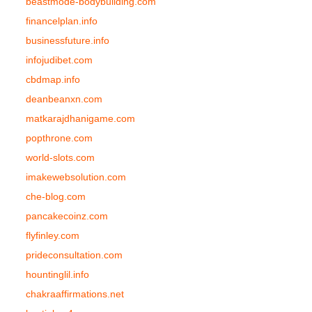
beastmode-bodybuilding.com
financelplan.info
businessfuture.info
infojudibet.com
cbdmap.info
deanbeanxn.com
matkarajdhanigame.com
popthrone.com
world-slots.com
imakewebsolution.com
che-blog.com
pancakecoinz.com
flyfinley.com
prideconsultation.com
hountinglil.info
chakraaffirmations.net