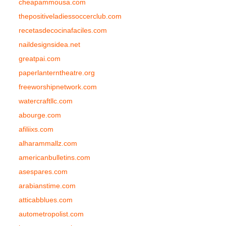
cheapammousa.com
thepositiveladiessoccerclub.com
recetasdecocinafaciles.com
naildesignsidea.net
greatpai.com
paperlanterntheatre.org
freeworshipnetwork.com
watercraftllc.com
abourge.com
afiliixs.com
alharammallz.com
americanbulletins.com
asespares.com
arabianstime.com
atticabblues.com
autometropolist.com