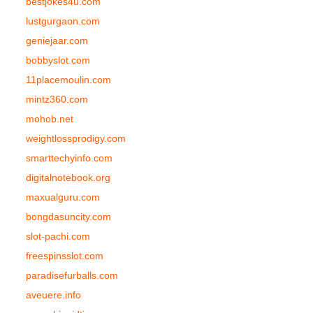
bestjokes4u.com
lustgurgaon.com
geniejaar.com
bobbyslot.com
11placemoulin.com
mintz360.com
mohob.net
weightlossprodigy.com
smarttechyinfo.com
digitalnotebook.org
maxualguru.com
bongdasuncity.com
slot-pachi.com
freespinsslot.com
paradisefurballs.com
aveuere.info