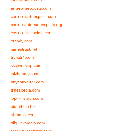
bloombergz.com
enterpriseboosts.com
casino-kartenspiele.com
casino-automatenspiele.org
casino-tischspiele.com
otbody.com
jamestrust.net
trenz24.com
skipworking.com
loizbeauty.com
anyconverter.com
timespedia.com
jejakkrismon.com
diemthole.biz
ufabetkk.com
allquickmedia.com