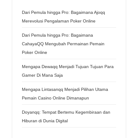
Dari Pemula hingga Pro: Bagaimana Ajoqq
Merevolusi Pengalaman Poker Online
Dari Pemula hingga Pro: Bagaimana
CahayaQQ Mengubah Permainan Pemain
Poker Online
Mengapa Dewaqq Menjadi Tujuan Tujuan Para
Gamer Di Mana Saja
Mengapa Lintasanqq Menjadi Pilihan Utama
Pemain Casino Online Dimanapun
Doyanqq: Tempat Bertemu Kegembiraan dan
Hiburan di Dunia Digital