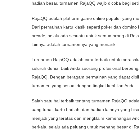
hadiah besar, turnamen RajaQQ wajib dicoba bagi seti
RajaQQ adalah platform game online populer yang m
Dari permainan kartu klasik seperti poker dan domino
arcade, selalu ada sesuatu untuk semua orang di R
lainnya adalah turnamennya yang menarik.
Turnamen RajaQQ adalah cara terbaik untuk merasak
seluruh dunia. Baik Anda seorang profesional berpen
RajaQQ. Dengan beragam permainan yang dapat dipilih
turnamen yang sesuai dengan tingkat keahlian Anda.
Salah satu hal terbaik tentang turnamen RajaQQ ad
uang tunai, kartu hadiah, dan hadiah lainnya yang bis
menjadi yang teratas dan mengklaim kemenangan An
berkala, selalu ada peluang untuk menang besar di R