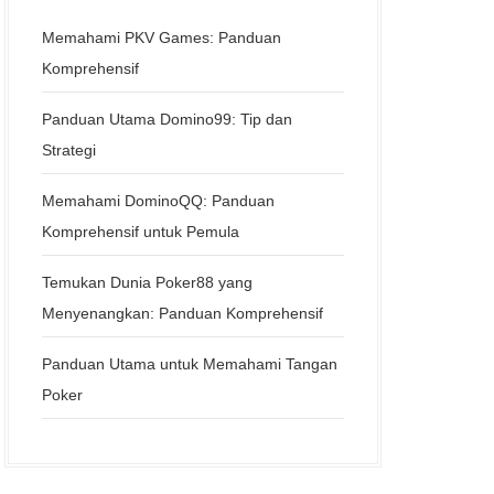
Memahami PKV Games: Panduan
Komprehensif
Panduan Utama Domino99: Tip dan
Strategi
Memahami DominoQQ: Panduan
Komprehensif untuk Pemula
Temukan Dunia Poker88 yang
Menyenangkan: Panduan Komprehensif
Panduan Utama untuk Memahami Tangan
Poker