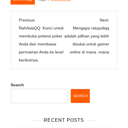
P
Previous:
Next:
o
RahAsiaQQ: Kunci untuk
Mengapa ratujudiqq
s
membuka potensi poker
adalah pilihan yang lebih
t
Anda dan membawa
disukai untuk gamer
n
permainan Anda ke level
online di mana -mana
a
berikutnya.
v
i
g
Search
a
t
SEARCH
i
o
n
RECENT POSTS