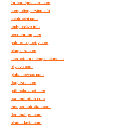
farmandpetscare.com
computingservice.info
caiofracini.com
techpositive.info
unseonrang.com
pak-urdu-poetry.com
blogcetra.com
internetmarketingsolutions.co
ollystvs.com
globalnewscx.com
dogslives.com
pdfbookplanet.com
queenofrattan.com
thequeenofrattan.com
denohubpro.com
blades-knife.com