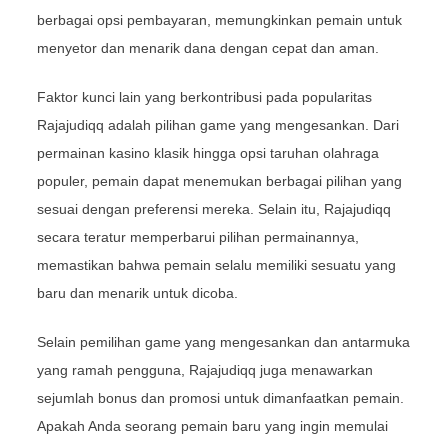
berbagai opsi pembayaran, memungkinkan pemain untuk
menyetor dan menarik dana dengan cepat dan aman.
Faktor kunci lain yang berkontribusi pada popularitas
Rajajudiqq adalah pilihan game yang mengesankan. Dari
permainan kasino klasik hingga opsi taruhan olahraga
populer, pemain dapat menemukan berbagai pilihan yang
sesuai dengan preferensi mereka. Selain itu, Rajajudiqq
secara teratur memperbarui pilihan permainannya,
memastikan bahwa pemain selalu memiliki sesuatu yang
baru dan menarik untuk dicoba.
Selain pemilihan game yang mengesankan dan antarmuka
yang ramah pengguna, Rajajudiqq juga menawarkan
sejumlah bonus dan promosi untuk dimanfaatkan pemain.
Apakah Anda seorang pemain baru yang ingin memulai