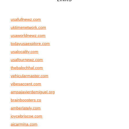
usafullnewz.com
uktimenetwork.com
usaworldnewz.com
todayusaexplore.com
usalocality.com
usafournewz.com
thebalochhal.com
vehicularmaster.com
vibesaccent.com
ampajavierdemiguel.org
brainboosters.co
amberlately.com
joycebriscoe.com
aicarmina.com