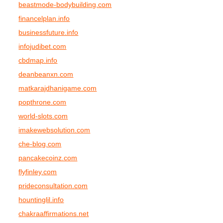
beastmode-bodybuilding.com
financelplan.info
businessfuture.info
infojudibet.com
cbdmap.info
deanbeanxn.com
matkarajdhanigame.com
popthrone.com
world-slots.com
imakewebsolution.com
che-blog.com
pancakecoinz.com
flyfinley.com
prideconsultation.com
hountinglil.info
chakraaffirmations.net