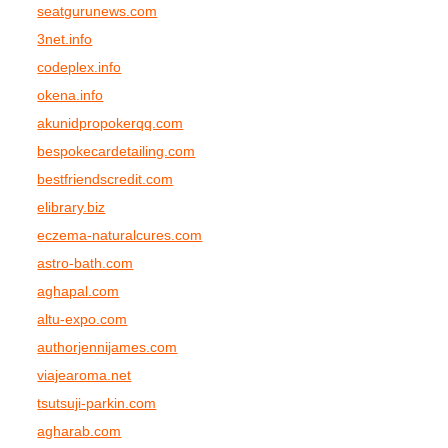
seatgurunews.com
3net.info
codeplex.info
okena.info
akunidpropokerqq.com
bespokecardetailing.com
bestfriendscredit.com
elibrary.biz
eczema-naturalcures.com
astro-bath.com
aghapal.com
altu-expo.com
authorjennijames.com
viajearoma.net
tsutsuji-parkin.com
agharab.com