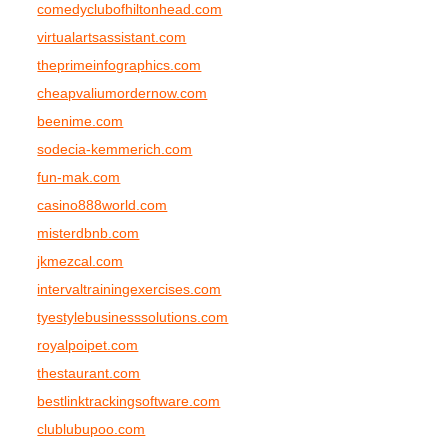
comedyclubofhiltonhead.com
virtualartsassistant.com
theprimeinfographics.com
cheapvaliumordernow.com
beenime.com
sodecia-kemmerich.com
fun-mak.com
casino888world.com
misterdbnb.com
jkmezcal.com
intervaltrainingexercises.com
tyestylebusinesssolutions.com
royalpoipet.com
thestaurant.com
bestlinktrackingsoftware.com
clublubupoo.com