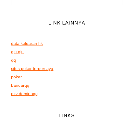
LINK LAINNYA
data keluaran hk
qiu qiu
qq
situs poker terpercaya
poker
bandarqq
pkv dominoqq
LINKS