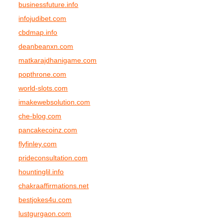
businessfuture.info
infojudibet.com
cbdmap.info
deanbeanxn.com
matkarajdhanigame.com
popthrone.com
world-slots.com
imakewebsolution.com
che-blog.com
pancakecoinz.com
flyfinley.com
prideconsultation.com
hountinglil.info
chakraaffirmations.net
bestjokes4u.com
lustgurgaon.com