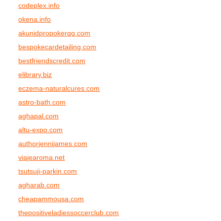
codeplex.info
okena.info
akunidpropokerqq.com
bespokecardetailing.com
bestfriendscredit.com
elibrary.biz
eczema-naturalcures.com
astro-bath.com
aghapal.com
altu-expo.com
authorjennijames.com
viajearoma.net
tsutsuji-parkin.com
agharab.com
cheapammousa.com
thepositiveladiessoccerclub.com