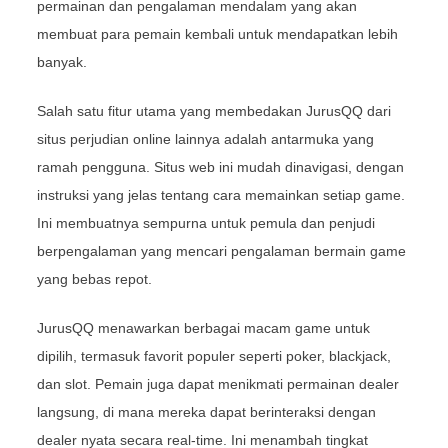
permainan dan pengalaman mendalam yang akan
membuat para pemain kembali untuk mendapatkan lebih
banyak.
Salah satu fitur utama yang membedakan JurusQQ dari
situs perjudian online lainnya adalah antarmuka yang
ramah pengguna. Situs web ini mudah dinavigasi, dengan
instruksi yang jelas tentang cara memainkan setiap game.
Ini membuatnya sempurna untuk pemula dan penjudi
berpengalaman yang mencari pengalaman bermain game
yang bebas repot.
JurusQQ menawarkan berbagai macam game untuk
dipilih, termasuk favorit populer seperti poker, blackjack,
dan slot. Pemain juga dapat menikmati permainan dealer
langsung, di mana mereka dapat berinteraksi dengan
dealer nyata secara real-time. Ini menambah tingkat