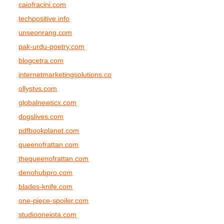
caiofracini.com
techpositive.info
unseonrang.com
pak-urdu-poetry.com
blogcetra.com
internetmarketingsolutions.co
ollystvs.com
globalnewscx.com
dogslives.com
pdfbookplanet.com
queenofrattan.com
thequeenofrattan.com
denohubpro.com
blades-knife.com
one-piece-spoiler.com
studiooneiota.com