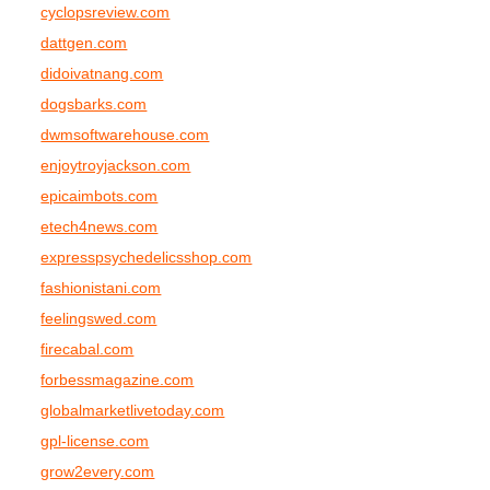
cyclopsreview.com
dattgen.com
didoivatnang.com
dogsbarks.com
dwmsoftwarehouse.com
enjoytroyjackson.com
epicaimbots.com
etech4news.com
expresspsychedelicsshop.com
fashionistani.com
feelingswed.com
firecabal.com
forbessmagazine.com
globalmarketlivetoday.com
gpl-license.com
grow2every.com