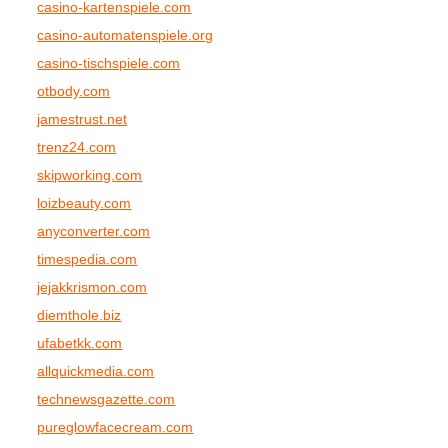
casino-kartenspiele.com
casino-automatenspiele.org
casino-tischspiele.com
otbody.com
jamestrust.net
trenz24.com
skipworking.com
loizbeauty.com
anyconverter.com
timespedia.com
jejakkrismon.com
diemthole.biz
ufabetkk.com
allquickmedia.com
technewsgazette.com
pureglowfacecream.com