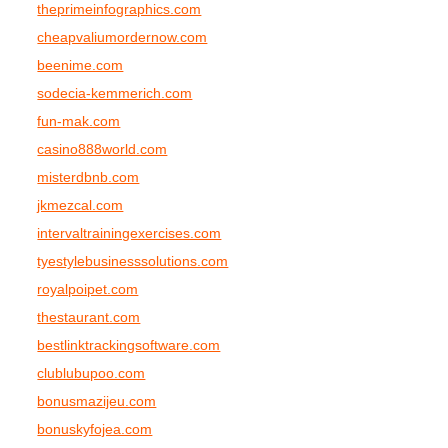
theprimeinfographics.com
cheapvaliumordernow.com
beenime.com
sodecia-kemmerich.com
fun-mak.com
casino888world.com
misterdbnb.com
jkmezcal.com
intervaltrainingexercises.com
tyestylebusinesssolutions.com
royalpoipet.com
thestaurant.com
bestlinktrackingsoftware.com
clublubupoo.com
bonusmazijeu.com
bonuskyfojea.com