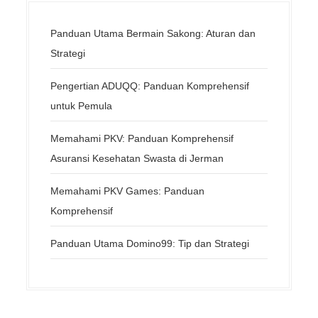
Panduan Utama Bermain Sakong: Aturan dan
Strategi
Pengertian ADUQQ: Panduan Komprehensif
untuk Pemula
Memahami PKV: Panduan Komprehensif
Asuransi Kesehatan Swasta di Jerman
Memahami PKV Games: Panduan
Komprehensif
Panduan Utama Domino99: Tip dan Strategi