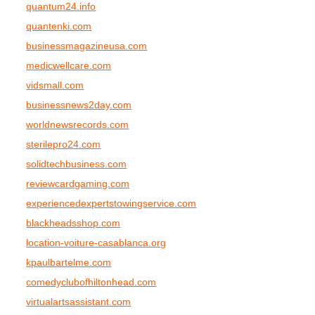
quantum24.info
quantenki.com
businessmagazineusa.com
medicwellcare.com
vidsmall.com
businessnews2day.com
worldnewsrecords.com
sterilepro24.com
solidtechbusiness.com
reviewcardgaming.com
experiencedexpertstowingservice.com
blackheadsshop.com
location-voiture-casablanca.org
kpaulbartelme.com
comedyclubofhiltonhead.com
virtualartsassistant.com