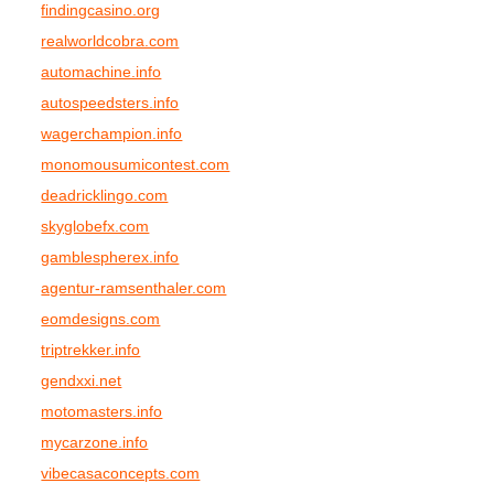
findingcasino.org
realworldcobra.com
automachine.info
autospeedsters.info
wagerchampion.info
monomousumicontest.com
deadricklingo.com
skyglobefx.com
gamblespherex.info
agentur-ramsenthaler.com
eomdesigns.com
triptrekker.info
gendxxi.net
motomasters.info
mycarzone.info
vibecasaconcepts.com