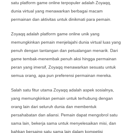
satu platform game online terpopuler adalah Zoyaqq,
dunia virtual yang menawarkan berbagai macam
permainan dan aktivitas untuk dinikmati para pemain.
Zoyaqq adalah platform game online unik yang
memungkinkan pemain menjelajahi dunia virtual luas yang
penuh dengan tantangan dan petualangan menarik. Dari
game tembak-menembak penuh aksi hingga permainan
peran yang imersif, Zoyaqq menawarkan sesuatu untuk
semua orang, apa pun preferensi permainan mereka.
Salah satu fitur utama Zoyaqq adalah aspek sosialnya,
yang memungkinkan pemain untuk terhubung dengan
orang lain dari seluruh dunia dan membentuk
persahabatan dan aliansi. Pemain dapat mengobrol satu
sama lain, bekerja sama untuk menyelesaikan misi, dan
bahkan bersaing satu sama lain dalam kompetisi