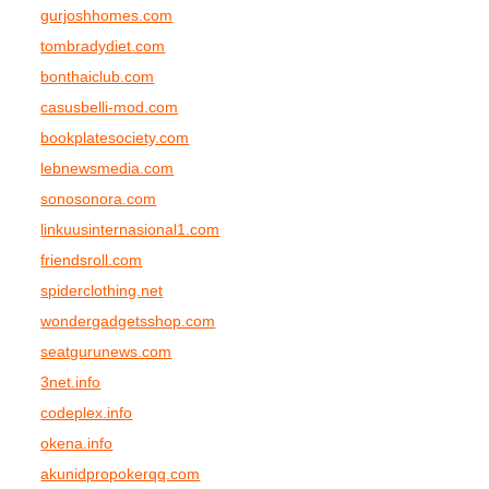
gurjoshhomes.com
tombradydiet.com
bonthaiclub.com
casusbelli-mod.com
bookplatesociety.com
lebnewsmedia.com
sonosonora.com
linkuusinternasional1.com
friendsroll.com
spiderclothing.net
wondergadgetsshop.com
seatgurunews.com
3net.info
codeplex.info
okena.info
akunidpropokerqq.com