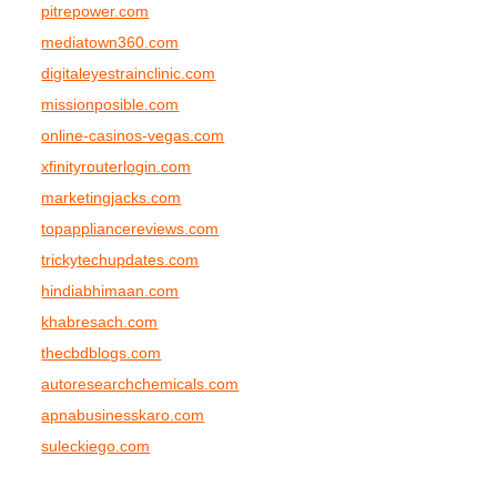
pitrepower.com
mediatown360.com
digitaleyestrainclinic.com
missionposible.com
online-casinos-vegas.com
xfinityrouterlogin.com
marketingjacks.com
topappliancereviews.com
trickytechupdates.com
hindiabhimaan.com
khabresach.com
thecbdblogs.com
autoresearchchemicals.com
apnabusinesskaro.com
suleckiego.com