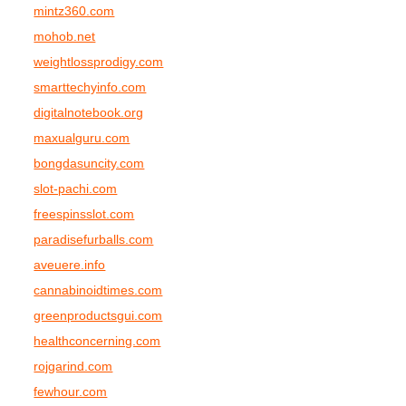
mintz360.com
mohob.net
weightlossprodigy.com
smarttechyinfo.com
digitalnotebook.org
maxualguru.com
bongdasuncity.com
slot-pachi.com
freespinsslot.com
paradisefurballs.com
aveuere.info
cannabinoidtimes.com
greenproductsgui.com
healthconcerning.com
rojgarind.com
fewhour.com