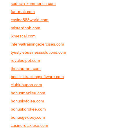
sodecia-kemmerich.com
fun-mak.com
casino888world.com
misterdbnb.com
jkmezcal.com
intervaltrainingexercises.com
tyestylebusinesssolutions.com
royalpoipet.com
thestaurant.com
bestlinktrackingsoftware.com
clublubupoo.com
bonusmazijeu.com
bonuskyfojea.com
bonuskorokee.com
bonusgexipoy.com
casinorelaxluxe.com