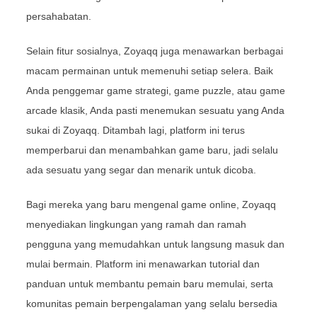
persahabatan.
Selain fitur sosialnya, Zoyaqq juga menawarkan berbagai
macam permainan untuk memenuhi setiap selera. Baik
Anda penggemar game strategi, game puzzle, atau game
arcade klasik, Anda pasti menemukan sesuatu yang Anda
sukai di Zoyaqq. Ditambah lagi, platform ini terus
memperbarui dan menambahkan game baru, jadi selalu
ada sesuatu yang segar dan menarik untuk dicoba.
Bagi mereka yang baru mengenal game online, Zoyaqq
menyediakan lingkungan yang ramah dan ramah
pengguna yang memudahkan untuk langsung masuk dan
mulai bermain. Platform ini menawarkan tutorial dan
panduan untuk membantu pemain baru memulai, serta
komunitas pemain berpengalaman yang selalu bersedia