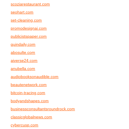
scoziarestaurant.com
seohart.com
set-cleaning.com
promodesignai.com
publicistspaper.com
quindaily.com
abosulte.com
aiverse24.com
anubella.com
audiobooksonaudible.com
beautenetwork.com
bitcoin-tracing.com
bodyandshapes.com
businessconsultantsroundrock.com
classicglobalnews.com
cybercusp.com