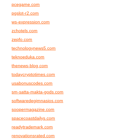
pcegame.com
pgslot-r2.com
ws-expression.com
zchotels.com
zepfo.com
technologynews5.com
teknoeduka.com
thenews-blog.com
todaycryptotimes.com
usabonuscodes.com
sm-satta-makta-gods.com
softwaredegimnasios.com
soopermagazine.com
spacecoastdailys.com
readytrademark.com
renovationsrated.com