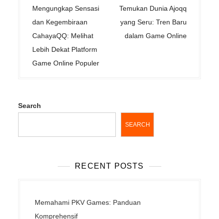
o
Mengungkap Sensasi
Temukan Dunia Ajoqq
s
dan Kegembiraan
yang Seru: Tren Baru
t
CahayaQQ: Melihat
dalam Game Online
n
Lebih Dekat Platform
a
Game Online Populer
v
i
g
Search
a
t
SEARCH
i
o
n
RECENT POSTS
Memahami PKV Games: Panduan
Komprehensif