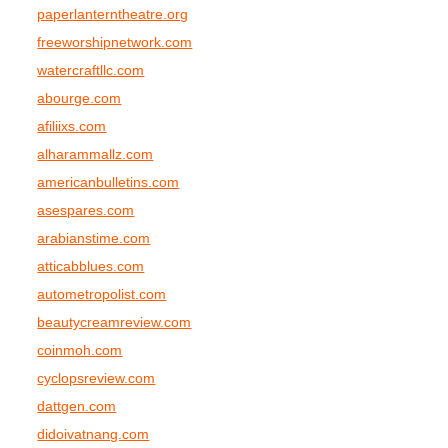
paperlanterntheatre.org
freeworshipnetwork.com
watercraftllc.com
abourge.com
afiliixs.com
alharammallz.com
americanbulletins.com
asespares.com
arabianstime.com
atticabblues.com
autometropolist.com
beautycreamreview.com
coinmoh.com
cyclopsreview.com
dattgen.com
didoivatnang.com