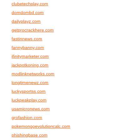
clubetechplay.com
domdombd.com
dailyplayz.com
getprocrackhere.com
fastinnews.com
fannybanny.com
ifinitymarketer.com
jackpotkoning.com
modlinknetworks.com
longtimenewz.com
luckysportss.com
luckpeakplay.com
usamicronews.com
grofashion.com
pokemongoevolutioncalc.com
phishingbase.com