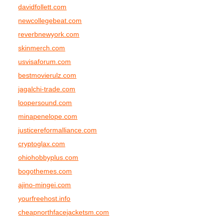
davidfollett.com
newcollegebeat.com
reverbnewyork.com
skinmerch.com
usvisaforum.com
bestmovierulz.com
jagalchi-trade.com
loopersound.com
minapenelope.com
justicereformalliance.com
cryptoglax.com
ohiohobbyplus.com
bogothemes.com
ajino-mingei.com
yourfreehost.info
cheapnorthfacejacketsm.com