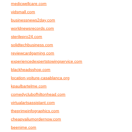
medicwellcare.com
vidsmall.com
businessnews2day.com
worldnewsrecords.com
sterilepro24.com
solidtechbusiness.com
reviewcardgaming.com
experiencedexpertstowingservice.com
blackheadsshop.com
location-voiture-casablanca.org
kpaulbartelme.com
comedyclubofhiltonhead.com
virtualartsassistant.com
theprimeinfographics.com
cheapvaliumordernow.com
beenime.com