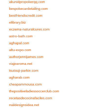
akunidpropokerqq.com
bespokecardetailing.com
bestfriendscredit.com
elibrary.biz
eczema-naturalcures.com
astro-bath.com
aghapal.com
altu-expo.com
authorjennijames.com
viajearoma.net
tsutsuji-parkin.com
agharab.com
cheapammousa.com
thepositiveladiessoccerclub.com
recetasdecocinafaciles.com
naildesignsidea.net