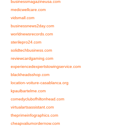
businessmagazineusa.com
medicwellcare.com
vidsmall.com
businessnews2day.com
worldnewsrecords.com
sterilepro24.com
solidtechbusiness.com
reviewcardgaming.com
experiencedexpertstowingservice.com
blackheadsshop.com
location-voiture-casablanca.org
kpaulbartelme.com
comedyclubofhiltonhead.com
virtualartsassistant.com
theprimeinfographics.com
cheapvaliumordernow.com