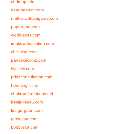
cbdmap.info
deanbeanxn.com
matkarajdhanigame.com
popthrone.com
world-slots.com
imakewebsolution.com
che-blog.com
pancakecoinz.com
flyfinley.com
prideconsultation.com
hountinglil.info
chakraaffirmations.net
bestjokes4u.com
lustgurgaon.com
geniejaar.com
bobbyslot.com