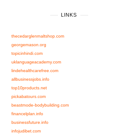
LINKS
thecedarglenmaltshop.com
georgemason.org
topicinhindi.com
uklanguageacademy.com
lindehealthcarefree.com
allbusinessjobs.info
top10products.net
pickabatours.com
beastmode-bodybuilding.com
financelplan.info
businessfuture.info
infojudibet.com