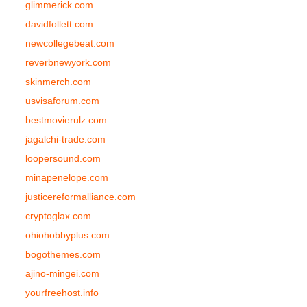
glimmerick.com
davidfollett.com
newcollegebeat.com
reverbnewyork.com
skinmerch.com
usvisaforum.com
bestmovierulz.com
jagalchi-trade.com
loopersound.com
minapenelope.com
justicereformalliance.com
cryptoglax.com
ohiohobbyplus.com
bogothemes.com
ajino-mingei.com
yourfreehost.info