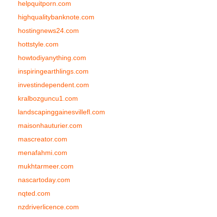
helpquitporn.com
highqualitybanknote.com
hostingnews24.com
hottstyle.com
howtodiyanything.com
inspiringearthlings.com
investindependent.com
kralbozguncu1.com
landscapinggainesvillefl.com
maisonhauturier.com
mascreator.com
menafahmi.com
mukhtarmeer.com
nascartoday.com
nqted.com
nzdriverlicence.com