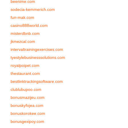
beenime.com
sodecia-kemmerich.com
fun-mak.com
casino888world.com
misterdbnb.com
jkmezcal.com
intervaltrainingexercises.com
tyestylebusinesssolutions.com
royalpoipet.com
thestaurant.com
bestlinktrackingsoftware.com
clublubupoo.com
bonusmazijeu.com
bonuskyfojea.com
bonuskorokee.com
bonusgexipoy.com