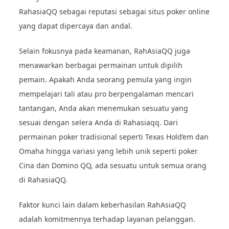
RahasiaQQ sebagai reputasi sebagai situs poker online
yang dapat dipercaya dan andal.
Selain fokusnya pada keamanan, RahAsiaQQ juga
menawarkan berbagai permainan untuk dipilih
pemain. Apakah Anda seorang pemula yang ingin
mempelajari tali atau pro berpengalaman mencari
tantangan, Anda akan menemukan sesuatu yang
sesuai dengan selera Anda di Rahasiaqq. Dari
permainan poker tradisional seperti Texas Hold’em dan
Omaha hingga variasi yang lebih unik seperti poker
Cina dan Domino QQ, ada sesuatu untuk semua orang
di RahasiaQQ.
Faktor kunci lain dalam keberhasilan RahAsiaQQ
adalah komitmennya terhadap layanan pelanggan.