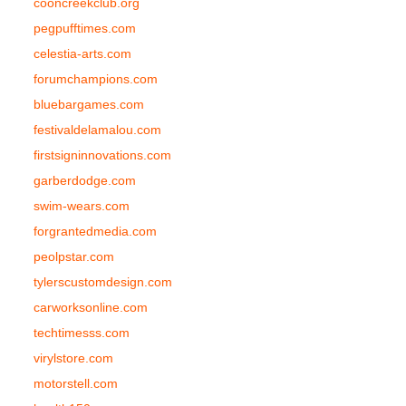
cooncreekclub.org
pegpufftimes.com
celestia-arts.com
forumchampions.com
bluebargames.com
festivaldelamalou.com
firstsigninnovations.com
garberdodge.com
swim-wears.com
forgrantedmedia.com
peolpstar.com
tylerscustomdesign.com
carworksonline.com
techtimesss.com
virylstore.com
motorstell.com