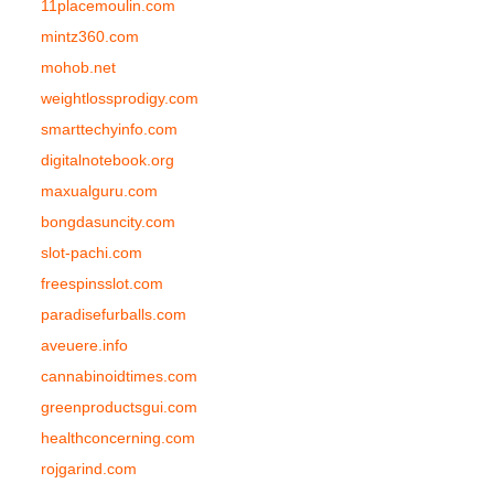
11placemoulin.com
mintz360.com
mohob.net
weightlossprodigy.com
smarttechyinfo.com
digitalnotebook.org
maxualguru.com
bongdasuncity.com
slot-pachi.com
freespinsslot.com
paradisefurballs.com
aveuere.info
cannabinoidtimes.com
greenproductsgui.com
healthconcerning.com
rojgarind.com