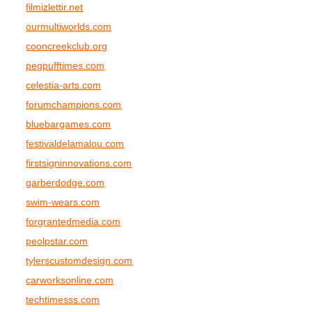
filmizlettir.net
ourmultiworlds.com
cooncreekclub.org
pegpufftimes.com
celestia-arts.com
forumchampions.com
bluebargames.com
festivaldelamalou.com
firstsigninnovations.com
garberdodge.com
swim-wears.com
forgrantedmedia.com
peolpstar.com
tylerscustomdesign.com
carworksonline.com
techtimesss.com