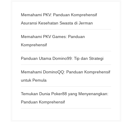
Memahami PKV: Panduan Komprehensif
Asuransi Kesehatan Swasta di Jerman
Memahami PKV Games: Panduan
Komprehensif
Panduan Utama Domino99: Tip dan Strategi
Memahami DominoQQ: Panduan Komprehensif
untuk Pemula
Temukan Dunia Poker88 yang Menyenangkan:
Panduan Komprehensif