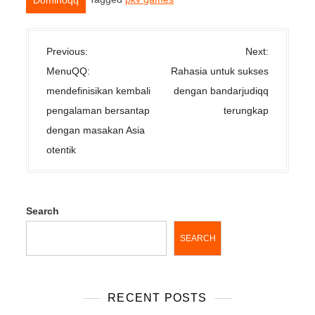
Dominoqq
P
Previous:
Next:
o
MenuQQ:
Rahasia untuk sukses
s
mendefinisikan kembali
dengan bandarjudiqq
t
pengalaman bersantap
terungkap
n
dengan masakan Asia
a
otentik
v
i
g
Search
a
t
SEARCH
i
o
n
RECENT POSTS