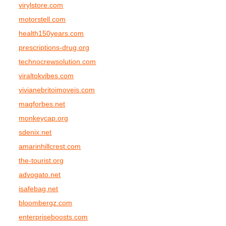
virylstore.com
motorstell.com
health150years.com
prescriptions-drug.org
technocrewsolution.com
viraltokvibes.com
vivianebritoimoveis.com
magforbes.net
monkeycap.org
sdenix.net
amarinhillcrest.com
the-tourist.org
advogato.net
isafebag.net
bloombergz.com
enterpriseboosts.com