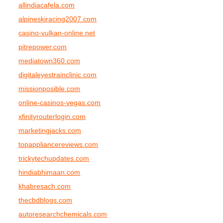
allindiacafela.com
alpineskiracing2007.com
casino-vulkan-online.net
pitrepower.com
mediatown360.com
digitaleyestrainclinic.com
missionposible.com
online-casinos-vegas.com
xfinityrouterlogin.com
marketingjacks.com
topappliancereviews.com
trickytechupdates.com
hindiabhimaan.com
khabresach.com
thecbdblogs.com
autoresearchchemicals.com