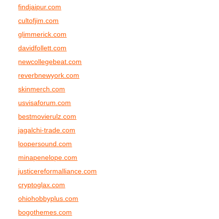
findjaipur.com
cultofjim.com
glimmerick.com
davidfollett.com
newcollegebeat.com
reverbnewyork.com
skinmerch.com
usvisaforum.com
bestmovierulz.com
jagalchi-trade.com
loopersound.com
minapenelope.com
justicereformalliance.com
cryptoglax.com
ohiohobbyplus.com
bogothemes.com