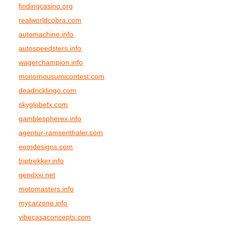
findingcasino.org
realworldcobra.com
automachine.info
autospeedsters.info
wagerchampion.info
monomousumicontest.com
deadricklingo.com
skyglobefx.com
gamblespherex.info
agentur-ramsenthaler.com
eomdesigns.com
triptrekker.info
gendxxi.net
motomasters.info
mycarzone.info
vibecasaconcepts.com