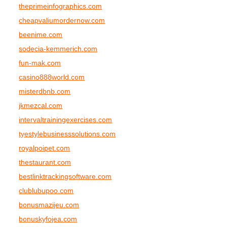
theprimeinfographics.com
cheapvaliumordernow.com
beenime.com
sodecia-kemmerich.com
fun-mak.com
casino888world.com
misterdbnb.com
jkmezcal.com
intervaltrainingexercises.com
tyestylebusinesssolutions.com
royalpoipet.com
thestaurant.com
bestlinktrackingsoftware.com
clublubupoo.com
bonusmazijeu.com
bonuskyfojea.com