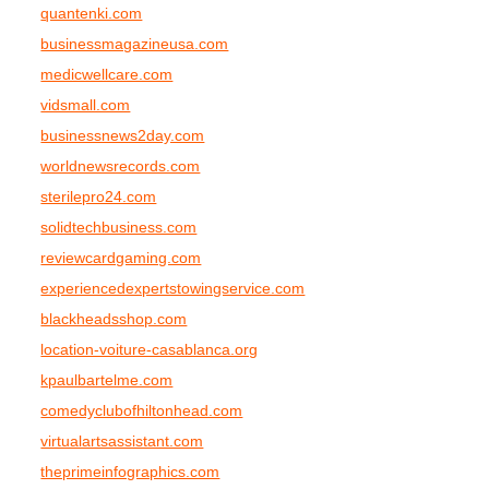
quantenki.com
businessmagazineusa.com
medicwellcare.com
vidsmall.com
businessnews2day.com
worldnewsrecords.com
sterilepro24.com
solidtechbusiness.com
reviewcardgaming.com
experiencedexpertstowingservice.com
blackheadsshop.com
location-voiture-casablanca.org
kpaulbartelme.com
comedyclubofhiltonhead.com
virtualartsassistant.com
theprimeinfographics.com