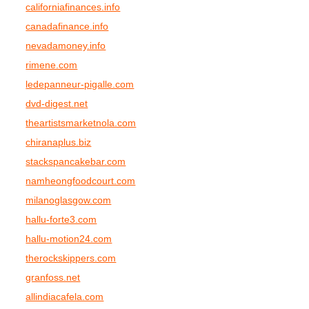
californiafinances.info
canadafinance.info
nevadamoney.info
rimene.com
ledepanneur-pigalle.com
dvd-digest.net
theartistsmarketnola.com
chiranaplus.biz
stackspancakebar.com
namheongfoodcourt.com
milanoglasgow.com
hallu-forte3.com
hallu-motion24.com
therockskippers.com
granfoss.net
allindiacafela.com