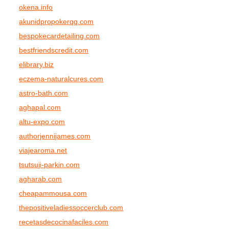
okena.info
akunidpropokerqq.com
bespokecardetailing.com
bestfriendscredit.com
elibrary.biz
eczema-naturalcures.com
astro-bath.com
aghapal.com
altu-expo.com
authorjennijames.com
viajearoma.net
tsutsuji-parkin.com
agharab.com
cheapammousa.com
thepositiveladiessoccerclub.com
recetasdecocinafaciles.com