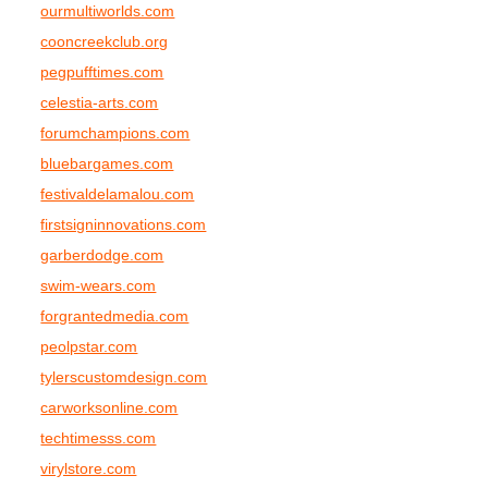
ourmultiworlds.com
cooncreekclub.org
pegpufftimes.com
celestia-arts.com
forumchampions.com
bluebargames.com
festivaldelamalou.com
firstsigninnovations.com
garberdodge.com
swim-wears.com
forgrantedmedia.com
peolpstar.com
tylerscustomdesign.com
carworksonline.com
techtimesss.com
virylstore.com