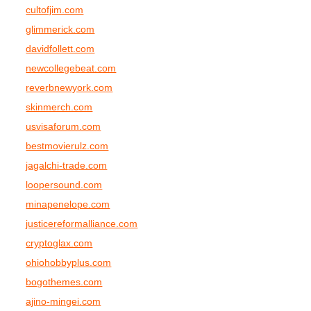
cultofjim.com
glimmerick.com
davidfollett.com
newcollegebeat.com
reverbnewyork.com
skinmerch.com
usvisaforum.com
bestmovierulz.com
jagalchi-trade.com
loopersound.com
minapenelope.com
justicereformalliance.com
cryptoglax.com
ohiohobbyplus.com
bogothemes.com
ajino-mingei.com