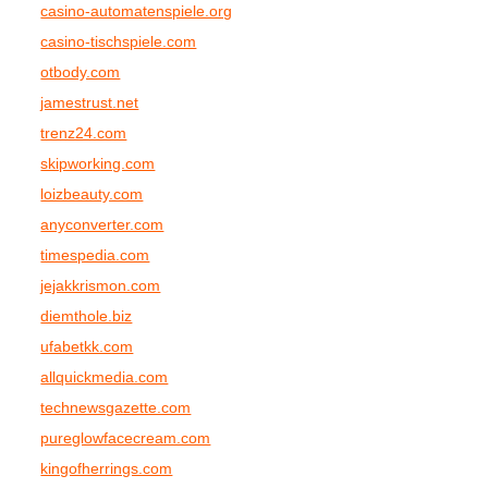
casino-automatenspiele.org
casino-tischspiele.com
otbody.com
jamestrust.net
trenz24.com
skipworking.com
loizbeauty.com
anyconverter.com
timespedia.com
jejakkrismon.com
diemthole.biz
ufabetkk.com
allquickmedia.com
technewsgazette.com
pureglowfacecream.com
kingofherrings.com