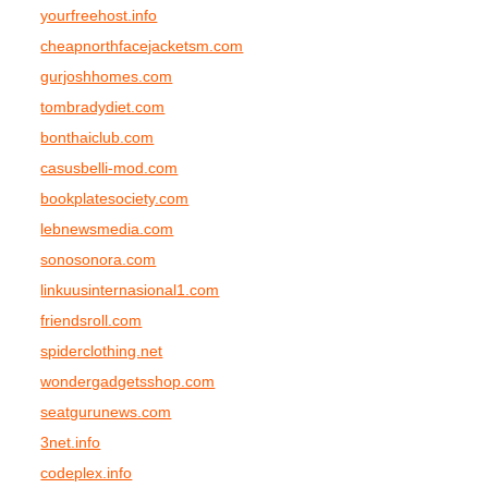
yourfreehost.info
cheapnorthfacejacketsm.com
gurjoshhomes.com
tombradydiet.com
bonthaiclub.com
casusbelli-mod.com
bookplatesociety.com
lebnewsmedia.com
sonosonora.com
linkuusinternasional1.com
friendsroll.com
spiderclothing.net
wondergadgetsshop.com
seatgurunews.com
3net.info
codeplex.info