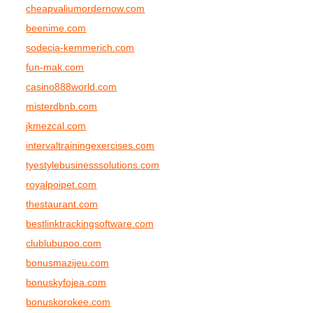
cheapvaliumordernow.com
beenime.com
sodecia-kemmerich.com
fun-mak.com
casino888world.com
misterdbnb.com
jkmezcal.com
intervaltrainingexercises.com
tyestylebusinesssolutions.com
royalpoipet.com
thestaurant.com
bestlinktrackingsoftware.com
clublubupoo.com
bonusmazijeu.com
bonuskyfojea.com
bonuskorokee.com