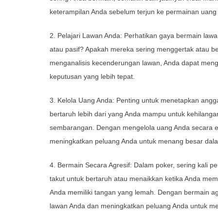
keterampilan Anda sebelum terjun ke permainan uang
2. Pelajari Lawan Anda: Perhatikan gaya bermain law
atau pasif? Apakah mereka sering menggertak atau b
menganalisis kecenderungan lawan, Anda dapat menga
keputusan yang lebih tepat.
3. Kelola Uang Anda: Penting untuk menetapkan ang
bertaruh lebih dari yang Anda mampu untuk kehilanga
sembarangan. Dengan mengelola uang Anda secara ef
meningkatkan peluang Anda untuk menang besar dala
4. Bermain Secara Agresif: Dalam poker, sering kali 
takut untuk bertaruh atau menaikkan ketika Anda memil
Anda memiliki tangan yang lemah. Dengan bermain ag
lawan Anda dan meningkatkan peluang Anda untuk m