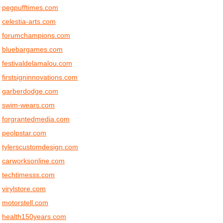
pegpufftimes.com
celestia-arts.com
forumchampions.com
bluebargames.com
festivaldelamalou.com
firstsigninnovations.com
garberdodge.com
swim-wears.com
forgrantedmedia.com
peolpstar.com
tylerscustomdesign.com
carworksonline.com
techtimesss.com
virylstore.com
motorstell.com
health150years.com