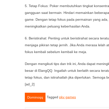
5. Tetap Fokus: Poker membutuhkan tingkat konsentra
gangguan saat bermain. Hindari memainkan beberapa
game. Dengan tetap fokus pada permainan yang ada,
meningkatkan peluang keberhasilan Anda.
6. Beristirahat: Penting untuk beristirahat secara ter
menjaga pikiran tetap jernih. Jika Anda merasa lelah a
fokus kembali sebelum kembali ke meja.
Dengan mengikuti tips dan trik ini, Anda dapat men
besar di ElangQQ. Ingatlah untuk berlatih secara terat
tetap fokus, dan istirahatlah jika diperlukan. Semoga 
[ad_2]
Tagged
pkv games
Dominoqq