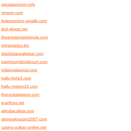
nevadamoney.info
rimene.com
ledepanneur-pigalle.com
dvd-digest.net
theartistsmarketnola.com
chiranaplus.biz
stackspancakebar.com
namheongfoodcourt.com
milanoglasgow.com
hallu-forte3.com
hallu-motion24.com
therockskippers.com
granfoss.net
allindiacafela.com
alpineskiracing2007.com
casino-vulkan-online.net