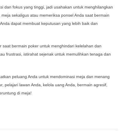
si dan fokus yang tinggi, jadi usahakan untuk menghilangkan
 meja sekaligus atau memeriksa ponsel Anda saat bermain
 Anda dapat membuat keputusan yang lebih baik dan
atur saat bermain poker untuk menghindari kelelahan dan
tau frustrasi, istirahat sejenak untuk memulihkan tenaga dan
ingkatkan peluang Anda untuk mendominasi meja dan menang
ur, pelajari lawan Anda, kelola uang Anda, bermain agresif,
beruntung di meja!