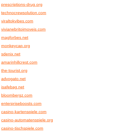
prescriptions-drug.org
technocrewsolution.com
viraltokvibes.com
vivianebritoimoveis.com
magforbes.net
monkeycap.org
sdenix.net
amarinhillcrest.com
the-tourist.org
advogato.net
isafebag.net
bloombergz.com
enterpriseboosts.com
casino-kartenspiele.com
casino-automatenspiele.org
casino-tischspiele.com