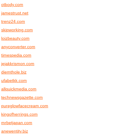
otbody.com
jamestrust.net
trenz24.com
skipworking.com
loizbeauty.com
anyconverter.com
timespedia.com
jejakkrismon.com
diemthole.biz
ufabetkk.com
allquickmedia.com
technewsgazette.com
pureglowfacecream.com
kingofherrings.com
mrbetjapan.com
anewentity.biz