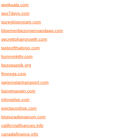
appkuala.com
seo7days.com
pureglowcream.com
bloemenbezorgenvandaag.com
secrettohairgrowth.com
tasteofthaitogo.com
bunnynkitty.com
bezopasnik.org
fjmnxga.com
saigonstartransport.com
bangmaxwin.com
infonetive.com
epictacoshop.com
biopuraskinserum.com
californiafinances.info
canadafinance.info