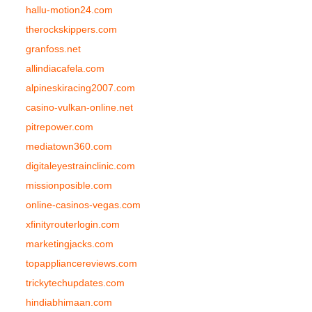
hallu-motion24.com
therockskippers.com
granfoss.net
allindiacafela.com
alpineskiracing2007.com
casino-vulkan-online.net
pitrepower.com
mediatown360.com
digitaleyestrainclinic.com
missionposible.com
online-casinos-vegas.com
xfinityrouterlogin.com
marketingjacks.com
topappliancereviews.com
trickytechupdates.com
hindiabhimaan.com