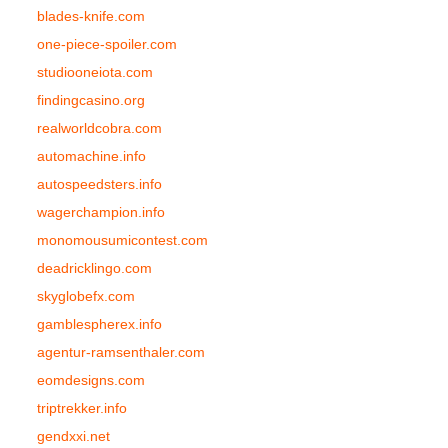
blades-knife.com
one-piece-spoiler.com
studiooneiota.com
findingcasino.org
realworldcobra.com
automachine.info
autospeedsters.info
wagerchampion.info
monomousumicontest.com
deadricklingo.com
skyglobefx.com
gamblespherex.info
agentur-ramsenthaler.com
eomdesigns.com
triptrekker.info
gendxxi.net