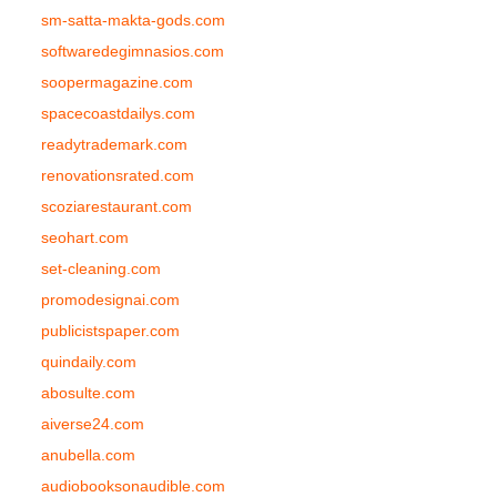
sm-satta-makta-gods.com
softwaredegimnasios.com
soopermagazine.com
spacecoastdailys.com
readytrademark.com
renovationsrated.com
scoziarestaurant.com
seohart.com
set-cleaning.com
promodesignai.com
publicistspaper.com
quindaily.com
abosulte.com
aiverse24.com
anubella.com
audiobooksonaudible.com