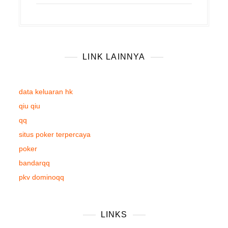
LINK LAINNYA
data keluaran hk
qiu qiu
qq
situs poker terpercaya
poker
bandarqq
pkv dominoqq
LINKS