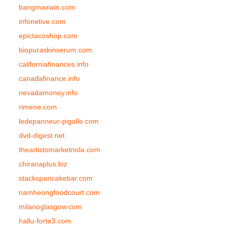
bangmaxwin.com
infonetive.com
epictacoshop.com
biopuraskinserum.com
californiafinances.info
canadafinance.info
nevadamoney.info
rimene.com
ledepanneur-pigalle.com
dvd-digest.net
theartistsmarketnola.com
chiranaplus.biz
stackspancakebar.com
namheongfoodcourt.com
milanoglasgow.com
hallu-forte3.com