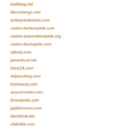
isafebag.net
bloombergz.com
enterpriseboosts.com
casino-kartenspiele.com
casino-automatenspiele.org
casino-tischspiele.com
otbody.com
jamestrust.net
trenz24.com
skipworking.com
loizbeauty.com
anyconverter.com
timespedia.com
jejakkrismon.com
diemthole.biz
ufabetkk.com