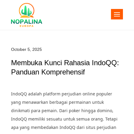
Skip
to
PKV Games: Situs
Mainkan di PKV Games, situs poker
content
Poker Online dengan
online dengan permainan lengkap.
Permainan Lengkap
Nikmati berbagai varian poker dengan
fitur unggulan dan peluang menang
October 5, 2025
yang tinggi.
Membuka Kunci Rahasia IndoQQ:
Panduan Komprehensif
IndoQQ adalah platform perjudian online populer
yang menawarkan berbagai permainan untuk
dinikmati para pemain. Dari poker hingga domino,
IndoQQ memiliki sesuatu untuk semua orang. Tetapi
apa yang membedakan IndoQQ dari situs perjudian