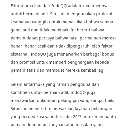
Fitur utama lain dari IndoQQ adalah komitmennya
untuk bermain adil. Situs ini menggunakan protokol
keamanan canggih untuk memastikan bahwa semua
game adil dan tidak memihak. Ini berarti bahwa
pemain dapat percaya bahwa hasil permainan mereka
benar -benar acak dan tidak dipengaruhi oleh faktor
eksternal. IndoQQ juga menawarkan berbagai bonus
dan promosi untuk memberi penghargaan kepada
pemain setia dan membuat mereka kembali lagi.
Selain antarmuka yang ramah pengguna dan
komitmen untuk bermain adil, IndoQQ juga
menawarkan dukungan pelanggan yang sangat baik.
Situs ini memiliki tim perwakilan layanan pelanggan
yang berdedikasi yang tersedia 24/7 untuk membantu
pemain dengan pertanyaan atau masalah yang