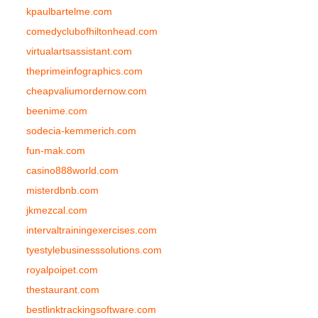
kpaulbartelme.com
comedyclubofhiltonhead.com
virtualartsassistant.com
theprimeinfographics.com
cheapvaliumordernow.com
beenime.com
sodecia-kemmerich.com
fun-mak.com
casino888world.com
misterdbnb.com
jkmezcal.com
intervaltrainingexercises.com
tyestylebusinesssolutions.com
royalpoipet.com
thestaurant.com
bestlinktrackingsoftware.com