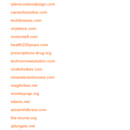
tylerscustomdesign.com
carworksonline.com
techtimesss.com
virylstore.com
motorstell.com
health150years.com
prescriptions-drug.org
technocrewsolution.com
viraltokvibes.com
vivianebritoimoveis.com
magforbes.net
monkeycap.org
sdenix.net
amarinhillcrest.com
the-tourist.org
advogato.net