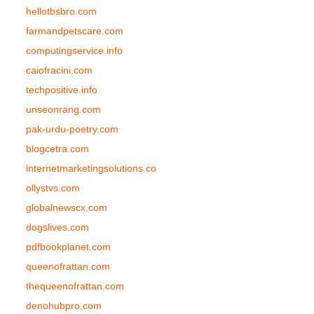
hellotbsbro.com
farmandpetscare.com
computingservice.info
caiofracini.com
techpositive.info
unseonrang.com
pak-urdu-poetry.com
blogcetra.com
internetmarketingsolutions.co
ollystvs.com
globalnewscx.com
dogslives.com
pdfbookplanet.com
queenofrattan.com
thequeenofrattan.com
denohubpro.com