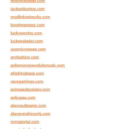
ifinitymarketer.com
jackpotkoning.com
modlinknetworks.com
longtimenewz.com
luckysportss.com
luckpeakplay.com
usamicronews.com
grofashion.com
pokemongoevolutioncalc.com
phishingbase.com
racegamings.com
primejackpotstay.com
pokugaa.com
playvaultgame.com
playgrandresorts.com
romsportal.com