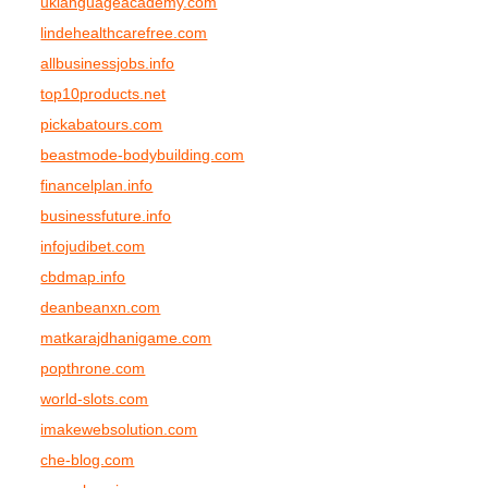
uklanguageacademy.com
lindehealthcarefree.com
allbusinessjobs.info
top10products.net
pickabatours.com
beastmode-bodybuilding.com
financelplan.info
businessfuture.info
infojudibet.com
cbdmap.info
deanbeanxn.com
matkarajdhanigame.com
popthrone.com
world-slots.com
imakewebsolution.com
che-blog.com