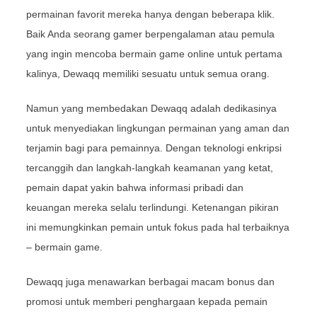
permainan favorit mereka hanya dengan beberapa klik.
Baik Anda seorang gamer berpengalaman atau pemula
yang ingin mencoba bermain game online untuk pertama
kalinya, Dewaqq memiliki sesuatu untuk semua orang.
Namun yang membedakan Dewaqq adalah dedikasinya
untuk menyediakan lingkungan permainan yang aman dan
terjamin bagi para pemainnya. Dengan teknologi enkripsi
tercanggih dan langkah-langkah keamanan yang ketat,
pemain dapat yakin bahwa informasi pribadi dan
keuangan mereka selalu terlindungi. Ketenangan pikiran
ini memungkinkan pemain untuk fokus pada hal terbaiknya
– bermain game.
Dewaqq juga menawarkan berbagai macam bonus dan
promosi untuk memberi penghargaan kepada pemain