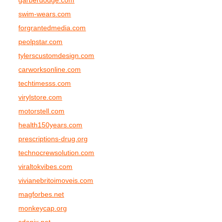
garberdodge.com
swim-wears.com
forgrantedmedia.com
peolpstar.com
tylerscustomdesign.com
carworksonline.com
techtimesss.com
virylstore.com
motorstell.com
health150years.com
prescriptions-drug.org
technocrewsolution.com
viraltokvibes.com
vivianebritoimoveis.com
magforbes.net
monkeycap.org