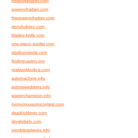
pdfbookplanet.com
queenofrattan.com
thequeenofrattan.com
denohubpro.com
blades-knife.com
one-piece-spoiler.com
studiooneiota.com
findingcasino.org
realworldcobra.com
automachine.info
autospeedsters.info
wagerchampion.info
monomousumicontest.com
deadricklingo.com
skyglobefx.com
gamblespherex.info