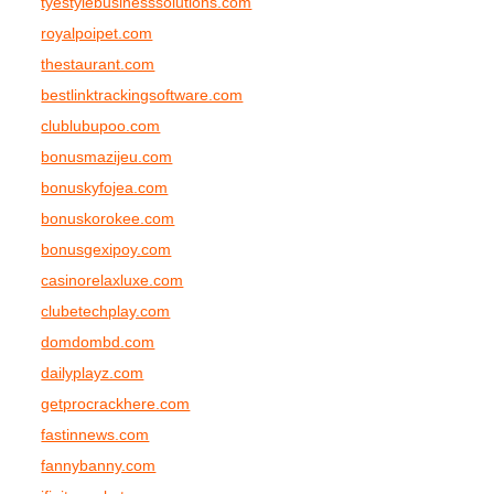
tyestylebusinesssolutions.com
royalpoipet.com
thestaurant.com
bestlinktrackingsoftware.com
clublubupoo.com
bonusmazijeu.com
bonuskyfojea.com
bonuskorokee.com
bonusgexipoy.com
casinorelaxluxe.com
clubetechplay.com
domdombd.com
dailyplayz.com
getprocrackhere.com
fastinnews.com
fannybanny.com