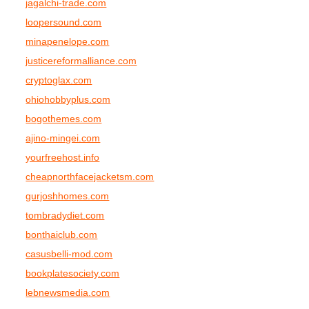
jagalchi-trade.com
loopersound.com
minapenelope.com
justicereformalliance.com
cryptoglax.com
ohiohobbyplus.com
bogothemes.com
ajino-mingei.com
yourfreehost.info
cheapnorthfacejacketsm.com
gurjoshhomes.com
tombradydiet.com
bonthaiclub.com
casusbelli-mod.com
bookplatesociety.com
lebnewsmedia.com