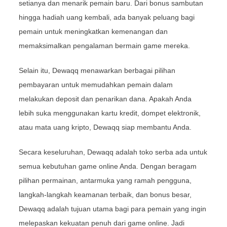
setianya dan menarik pemain baru. Dari bonus sambutan
hingga hadiah uang kembali, ada banyak peluang bagi
pemain untuk meningkatkan kemenangan dan
memaksimalkan pengalaman bermain game mereka.
Selain itu, Dewaqq menawarkan berbagai pilihan
pembayaran untuk memudahkan pemain dalam
melakukan deposit dan penarikan dana. Apakah Anda
lebih suka menggunakan kartu kredit, dompet elektronik,
atau mata uang kripto, Dewaqq siap membantu Anda.
Secara keseluruhan, Dewaqq adalah toko serba ada untuk
semua kebutuhan game online Anda. Dengan beragam
pilihan permainan, antarmuka yang ramah pengguna,
langkah-langkah keamanan terbaik, dan bonus besar,
Dewaqq adalah tujuan utama bagi para pemain yang ingin
melepaskan kekuatan penuh dari game online. Jadi