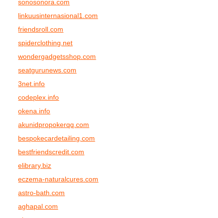
sonosonora.com
linkuusinternasional1.com
friendsroll.com
spiderclothing.net
wondergadgetsshop.com
seatgurunews.com
3net.info
codeplex.info
okena.info
akunidpropokerqq.com
bespokecardetailing.com
bestfriendscredit.com
elibrary.biz
eczema-naturalcures.com
astro-bath.com
aghapal.com