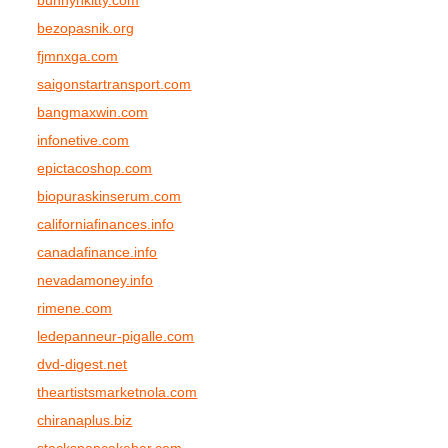
bunnynkitty.com
bezopasnik.org
fjmnxga.com
saigonstartransport.com
bangmaxwin.com
infonetive.com
epictacoshop.com
biopuraskinserum.com
californiafinances.info
canadafinance.info
nevadamoney.info
rimene.com
ledepanneur-pigalle.com
dvd-digest.net
theartistsmarketnola.com
chiranaplus.biz