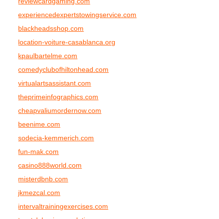
reviewcardgaming.com
experiencedexpertstowingservice.com
blackheadsshop.com
location-voiture-casablanca.org
kpaulbartelme.com
comedyclubofhiltonhead.com
virtualartsassistant.com
theprimeinfographics.com
cheapvaliumordernow.com
beenime.com
sodecia-kemmerich.com
fun-mak.com
casino888world.com
misterdbnb.com
jkmezcal.com
intervaltrainingexercises.com