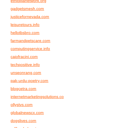
ethiopianetwork.org
gadgetsmesh.com
justicefornevada.com
leisuretours.info
hellotbsbro.com
farmandpetscare.com
computingservice.info
caiofracini.com
techpositive.info
unseonrang.com
pak-urdu-poetry.com
blogcetra.com
internetmarketingsolutions.co
ollystvs.com
globalnewscx.com
dogslives.com