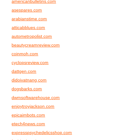
americanbulletins.com
asespares.com
arabianstime.com
atticabblues.com
autometropolist.com
beautycreamreview.com
coinmoh.com
cyclopsreview.com
dattgen.com
didoivatnang.com
dogsbarks.com
dwmsoftwarehouse.com
enjoytroyjackson.com
epicaimbots.com
etech4news.com
expresspsychedelicsshop.com