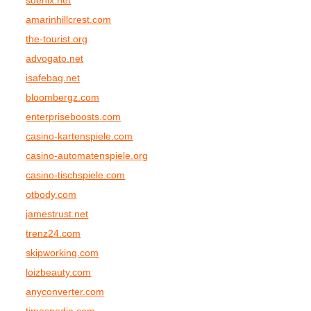
sdenix.net
amarinhillcrest.com
the-tourist.org
advogato.net
isafebag.net
bloombergz.com
enterpriseboosts.com
casino-kartenspiele.com
casino-automatenspiele.org
casino-tischspiele.com
otbody.com
jamestrust.net
trenz24.com
skipworking.com
loizbeauty.com
anyconverter.com