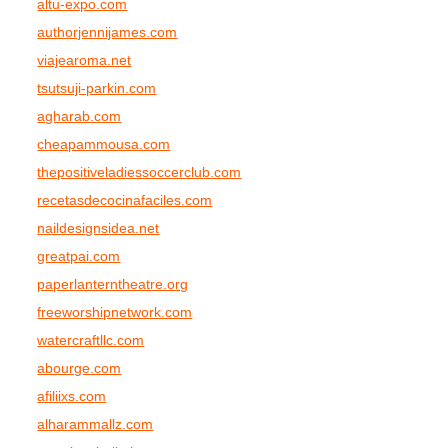
altu-expo.com
authorjennijames.com
viajearoma.net
tsutsuji-parkin.com
agharab.com
cheapammousa.com
thepositiveladiessoccerclub.com
recetasdecocinafaciles.com
naildesignsidea.net
greatpai.com
paperlanterntheatre.org
freeworshipnetwork.com
watercraftllc.com
abourge.com
afiliixs.com
alharammallz.com