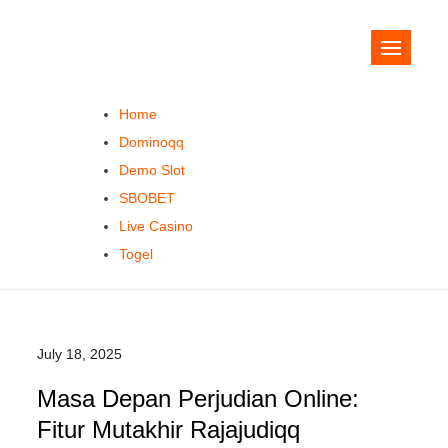
Skip
to
PKV Games: Situs
Mainkan di PKV Games, situs poker online
content
Poker Online dengan
dengan permainan lengkap. Nikmati
Permainan Lengkap
Home
berbagai varian poker dengan fitur
Dominoqq
unggulan dan peluang menang yang
Demo Slot
tinggi.
SBOBET
Live Casino
Togel
July 18, 2025
Masa Depan Perjudian Online:
Fitur Mutakhir Rajajudiqq