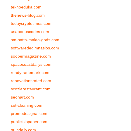
teknoeduka.com
thenews-blog.com
todaycryptotimes.com
usabonuscodes.com
sm-satta-makta-gods.com
softwaredegimnasios.com
soopermagazine.com
spacecoastdailys.com
readytrademark.com
renovationsrated.com
scoziarestaurant.com
seohart.com
set-cleaning.com
promodesignai.com
publicistspaper.com
quindaily.com