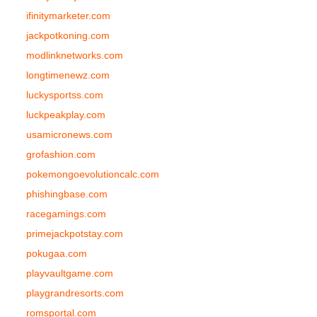
ifinitymarketer.com
jackpotkoning.com
modlinknetworks.com
longtimenewz.com
luckysportss.com
luckpeakplay.com
usamicronews.com
grofashion.com
pokemongoevolutioncalc.com
phishingbase.com
racegamings.com
primejackpotstay.com
pokugaa.com
playvaultgame.com
playgrandresorts.com
romsportal.com