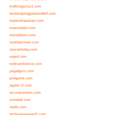
kralbozguncu1.com
landscapinggainesvillefl.com
maisonhauturier.com
mascreator.com
menafahmi.com
mukhtarmeer.com
nascartoday.com
nqted.com
nzdriverlicence.com
pagalguru.com
pcegame.com
pgslot-r2.com
ws-expression.com
zchotels.com
zepfo.com
technologynews5.com