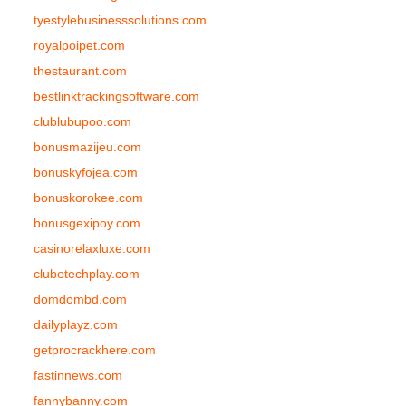
tyestylebusinesssolutions.com
royalpoipet.com
thestaurant.com
bestlinktrackingsoftware.com
clublubupoo.com
bonusmazijeu.com
bonuskyfojea.com
bonuskorokee.com
bonusgexipoy.com
casinorelaxluxe.com
clubetechplay.com
domdombd.com
dailyplayz.com
getprocrackhere.com
fastinnews.com
fannybanny.com