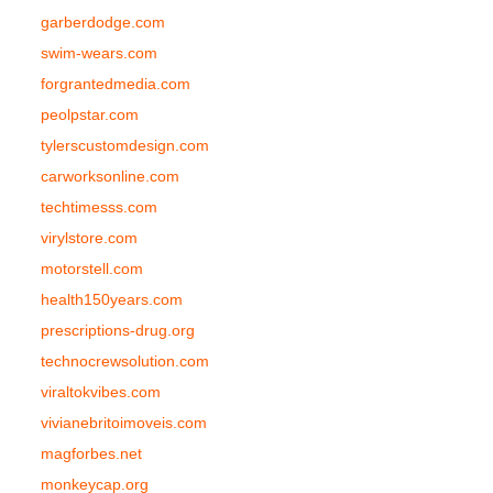
garberdodge.com
swim-wears.com
forgrantedmedia.com
peolpstar.com
tylerscustomdesign.com
carworksonline.com
techtimesss.com
virylstore.com
motorstell.com
health150years.com
prescriptions-drug.org
technocrewsolution.com
viraltokvibes.com
vivianebritoimoveis.com
magforbes.net
monkeycap.org