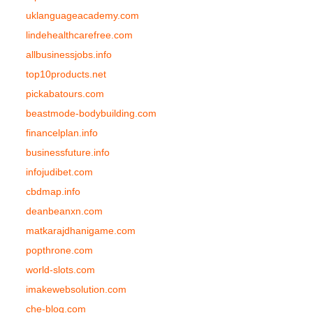
uklanguageacademy.com
lindehealthcarefree.com
allbusinessjobs.info
top10products.net
pickabatours.com
beastmode-bodybuilding.com
financelplan.info
businessfuture.info
infojudibet.com
cbdmap.info
deanbeanxn.com
matkarajdhanigame.com
popthrone.com
world-slots.com
imakewebsolution.com
che-blog.com