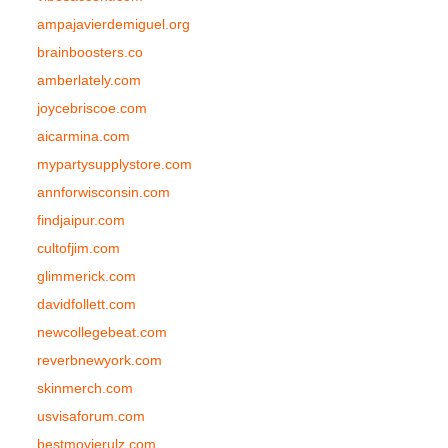
ampajavierdemiguel.org
brainboosters.co
amberlately.com
joycebriscoe.com
aicarmina.com
mypartysupplystore.com
annforwisconsin.com
findjaipur.com
cultofjim.com
glimmerick.com
davidfollett.com
newcollegebeat.com
reverbnewyork.com
skinmerch.com
usvisaforum.com
bestmovierulz.com