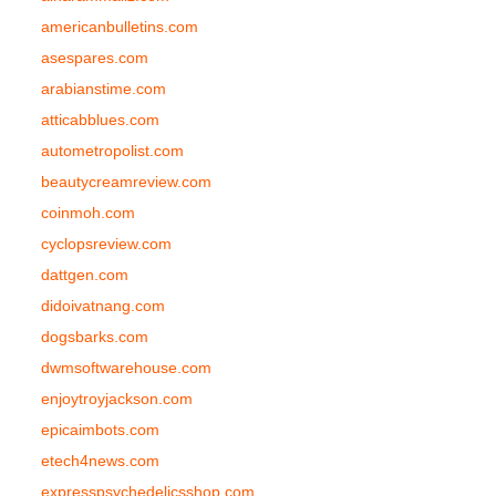
americanbulletins.com
asespares.com
arabianstime.com
atticabblues.com
autometropolist.com
beautycreamreview.com
coinmoh.com
cyclopsreview.com
dattgen.com
didoivatnang.com
dogsbarks.com
dwmsoftwarehouse.com
enjoytroyjackson.com
epicaimbots.com
etech4news.com
expresspsychedelicsshop.com