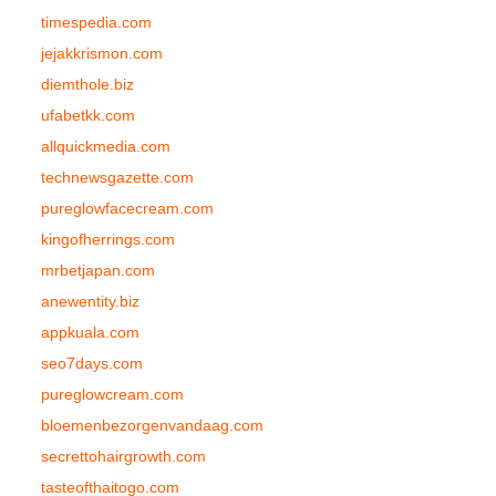
timespedia.com
jejakkrismon.com
diemthole.biz
ufabetkk.com
allquickmedia.com
technewsgazette.com
pureglowfacecream.com
kingofherrings.com
mrbetjapan.com
anewentity.biz
appkuala.com
seo7days.com
pureglowcream.com
bloemenbezorgenvandaag.com
secrettohairgrowth.com
tasteofthaitogo.com