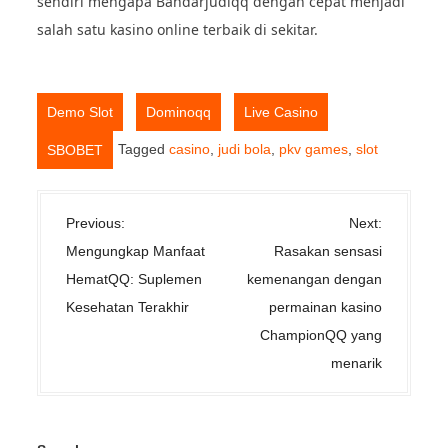
sendiri mengapa Bandarjudiqq dengan cepat menjadi
salah satu kasino online terbaik di sekitar.
,
,
,
Demo Slot
Dominoqq
Live Casino
Tagged
casino
,
judi bola
,
pkv games
,
slot
SBOBET
P
Previous:
Next:
o
Mengungkap Manfaat
Rasakan sensasi
s
HematQQ: Suplemen
kemenangan dengan
t
Kesehatan Terakhir
permainan kasino
n
ChampionQQ yang
a
menarik
v
i
g