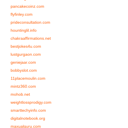
pancakecoinz.com
flyfinley.com
prideconsultation.com
hountinglil.info
chakraaffirmations.net
bestjokes4u.com
lustgurgaon.com
geniejaar.com
bobbyslot.com
11placemoulin.com
mintz360.com
mohob.net
weightlossprodigy.com
smarttechyinfo.com
digitalnotebook.org
maxualguru.com