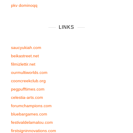
pkv dominoqq
LINKS
saucyukiah.com
beikastreet.net
filmizlettir.net
ourmultiworlds.com
cooncreekclub.org
pegpufftimes.com
celestia-arts.com
forumchampions.com
bluebargames.com
festivaldelamalou.com
firstsigninnovations.com