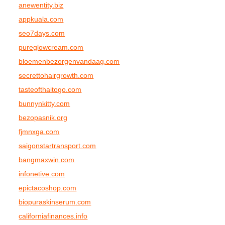
anewentity.biz
appkuala.com
seo7days.com
pureglowcream.com
bloemenbezorgenvandaag.com
secrettohairgrowth.com
tasteofthaitogo.com
bunnynkitty.com
bezopasnik.org
fjmnxga.com
saigonstartransport.com
bangmaxwin.com
infonetive.com
epictacoshop.com
biopuraskinserum.com
californiafinances.info