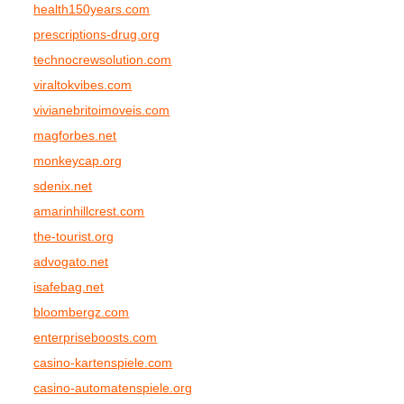
health150years.com
prescriptions-drug.org
technocrewsolution.com
viraltokvibes.com
vivianebritoimoveis.com
magforbes.net
monkeycap.org
sdenix.net
amarinhillcrest.com
the-tourist.org
advogato.net
isafebag.net
bloombergz.com
enterpriseboosts.com
casino-kartenspiele.com
casino-automatenspiele.org