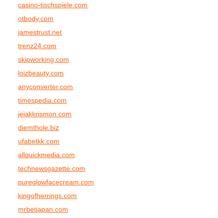
casino-tischspiele.com
otbody.com
jamestrust.net
trenz24.com
skipworking.com
loizbeauty.com
anyconverter.com
timespedia.com
jejakkrismon.com
diemthole.biz
ufabetkk.com
allquickmedia.com
technewsgazette.com
pureglowfacecream.com
kingofherrings.com
mrbetjapan.com