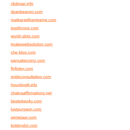
cbdmap.info
deanbeanxn.com
matkarajdhanigame.com
popthrone.com
world-slots.com
imakewebsolution.com
che-blog.com
pancakecoinz.com
flyfinley.com
prideconsultation.com
hountinglil.info
chakraaffirmations.net
bestjokes4u.com
lustgurgaon.com
geniejaar.com
bobbyslot.com