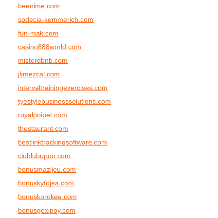
beenime.com
sodecia-kemmerich.com
fun-mak.com
casino888world.com
misterdbnb.com
jkmezcal.com
intervaltrainingexercises.com
tyestylebusinesssolutions.com
royalpoipet.com
thestaurant.com
bestlinktrackingsoftware.com
clublubupoo.com
bonusmazijeu.com
bonuskyfojea.com
bonuskorokee.com
bonusgexipoy.com