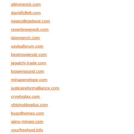
glimmerick.com
davidfollett.com
newcollegebeat.com
reverbnewyork.com
skinmerch.com
usvisaforum.com
bestmovierulz.com
jagalchi-trade.com
loopersound.com
minapenelope.com
justicereformalliance.com
cryptoglax.com
ohiohobbyplus.com
bogothemes.com
ajino-mingei.com
yourfreehost.info