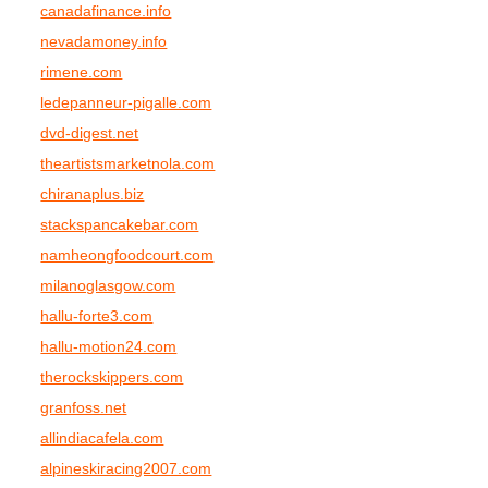
canadafinance.info
nevadamoney.info
rimene.com
ledepanneur-pigalle.com
dvd-digest.net
theartistsmarketnola.com
chiranaplus.biz
stackspancakebar.com
namheongfoodcourt.com
milanoglasgow.com
hallu-forte3.com
hallu-motion24.com
therockskippers.com
granfoss.net
allindiacafela.com
alpineskiracing2007.com