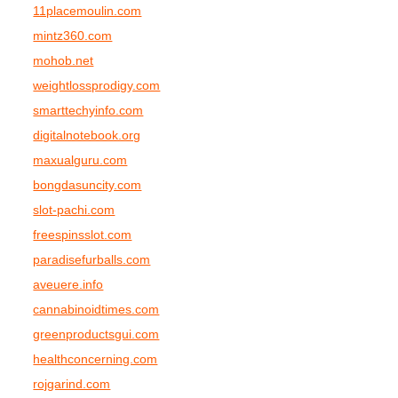
11placemoulin.com
mintz360.com
mohob.net
weightlossprodigy.com
smarttechyinfo.com
digitalnotebook.org
maxualguru.com
bongdasuncity.com
slot-pachi.com
freespinsslot.com
paradisefurballs.com
aveuere.info
cannabinoidtimes.com
greenproductsgui.com
healthconcerning.com
rojgarind.com