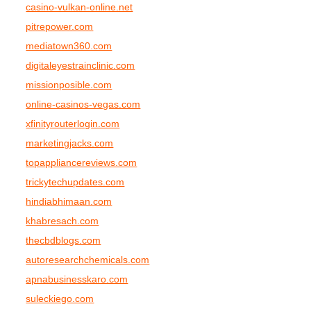
casino-vulkan-online.net
pitrepower.com
mediatown360.com
digitaleyestrainclinic.com
missionposible.com
online-casinos-vegas.com
xfinityrouterlogin.com
marketingjacks.com
topappliancereviews.com
trickytechupdates.com
hindiabhimaan.com
khabresach.com
thecbdblogs.com
autoresearchchemicals.com
apnabusinesskaro.com
suleckiego.com