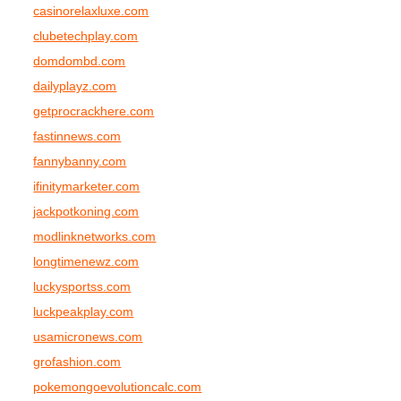
casinorelaxluxe.com
clubetechplay.com
domdombd.com
dailyplayz.com
getprocrackhere.com
fastinnews.com
fannybanny.com
ifinitymarketer.com
jackpotkoning.com
modlinknetworks.com
longtimenewz.com
luckysportss.com
luckpeakplay.com
usamicronews.com
grofashion.com
pokemongoevolutioncalc.com