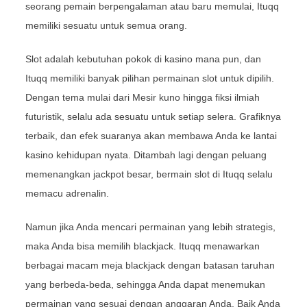
seorang pemain berpengalaman atau baru memulai, Ituqq
memiliki sesuatu untuk semua orang.
Slot adalah kebutuhan pokok di kasino mana pun, dan
Ituqq memiliki banyak pilihan permainan slot untuk dipilih.
Dengan tema mulai dari Mesir kuno hingga fiksi ilmiah
futuristik, selalu ada sesuatu untuk setiap selera. Grafiknya
terbaik, dan efek suaranya akan membawa Anda ke lantai
kasino kehidupan nyata. Ditambah lagi dengan peluang
memenangkan jackpot besar, bermain slot di Ituqq selalu
memacu adrenalin.
Namun jika Anda mencari permainan yang lebih strategis,
maka Anda bisa memilih blackjack. Ituqq menawarkan
berbagai macam meja blackjack dengan batasan taruhan
yang berbeda-beda, sehingga Anda dapat menemukan
permainan yang sesuai dengan anggaran Anda. Baik Anda