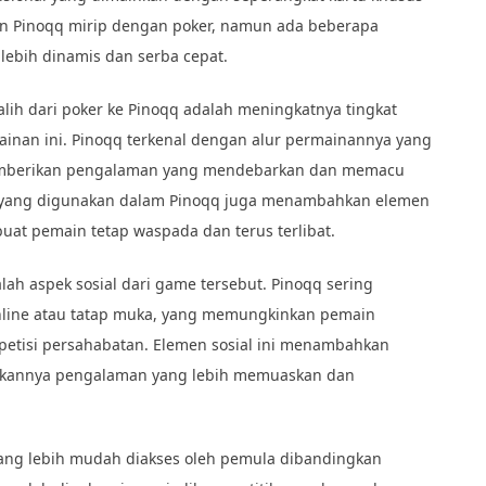
an Pinoqq mirip dengan poker, namun ada beberapa
ebih dinamis dan serba cepat.
ih dari poker ke Pinoqq adalah meningkatnya tingkat
ainan ini. Pinoqq terkenal dengan alur permainannya yang
memberikan pengalaman yang mendebarkan dan memacu
k yang digunakan dalam Pinoqq juga menambahkan elemen
at pemain tetap waspada dan terus terlibat.
lah aspek sosial dari game tersebut. Pinoqq sering
nline atau tatap muka, yang memungkinkan pemain
mpetisi persahabatan. Elemen sosial ini menambahkan
dikannya pengalaman yang lebih memuaskan dan
yang lebih mudah diakses oleh pemula dibandingkan