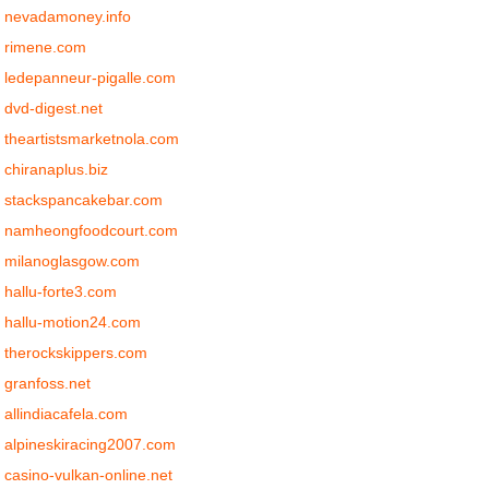
nevadamoney.info
rimene.com
ledepanneur-pigalle.com
dvd-digest.net
theartistsmarketnola.com
chiranaplus.biz
stackspancakebar.com
namheongfoodcourt.com
milanoglasgow.com
hallu-forte3.com
hallu-motion24.com
therockskippers.com
granfoss.net
allindiacafela.com
alpineskiracing2007.com
casino-vulkan-online.net