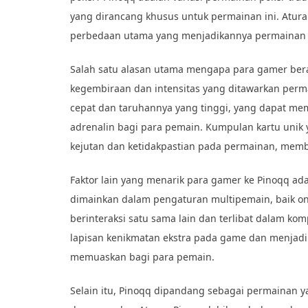
yang dirancang khusus untuk permainan ini. Atur
perbedaan utama yang menjadikannya permainan l
Salah satu alasan utama mengapa para gamer beral
kegembiraan dan intensitas yang ditawarkan perm
cepat dan taruhannya yang tinggi, yang dapat 
adrenalin bagi para pemain. Kumpulan kartu uni
kejutan dan ketidakpastian pada permainan, membu
Faktor lain yang menarik para gamer ke Pinoqq ada
dimainkan dalam pengaturan multipemain, baik o
berinteraksi satu sama lain dan terlibat dalam ko
lapisan kenikmatan ekstra pada game dan menja
memuaskan bagi para pemain.
Selain itu, Pinoqq dipandang sebagai permainan 