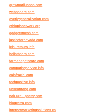
growmarijuanas.com
webnshare.com
overlygeneralization.com
ethiopianetwork.org
gadgetsmesh.com
justicefornevada.com
leisuretours.info
hellotbsbro.com
farmandpetscare.com
computingservice.info
caiofracini.com
techpositive.info
unseonrang.com
pak-urdu-poetry.com
blogcetra.com
internetmarketingsolutions.co