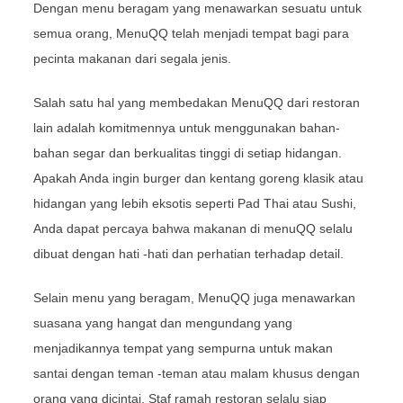
Dengan menu beragam yang menawarkan sesuatu untuk
semua orang, MenuQQ telah menjadi tempat bagi para
pecinta makanan dari segala jenis.
Salah satu hal yang membedakan MenuQQ dari restoran
lain adalah komitmennya untuk menggunakan bahan-
bahan segar dan berkualitas tinggi di setiap hidangan.
Apakah Anda ingin burger dan kentang goreng klasik atau
hidangan yang lebih eksotis seperti Pad Thai atau Sushi,
Anda dapat percaya bahwa makanan di menuQQ selalu
dibuat dengan hati -hati dan perhatian terhadap detail.
Selain menu yang beragam, MenuQQ juga menawarkan
suasana yang hangat dan mengundang yang
menjadikannya tempat yang sempurna untuk makan
santai dengan teman -teman atau malam khusus dengan
orang yang dicintai. Staf ramah restoran selalu siap