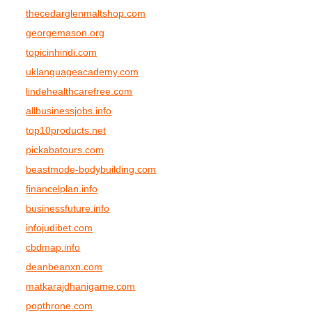
thecedarglenmaltshop.com
georgemason.org
topicinhindi.com
uklanguageacademy.com
lindehealthcarefree.com
allbusinessjobs.info
top10products.net
pickabatours.com
beastmode-bodybuilding.com
financelplan.info
businessfuture.info
infojudibet.com
cbdmap.info
deanbeanxn.com
matkarajdhanigame.com
popthrone.com