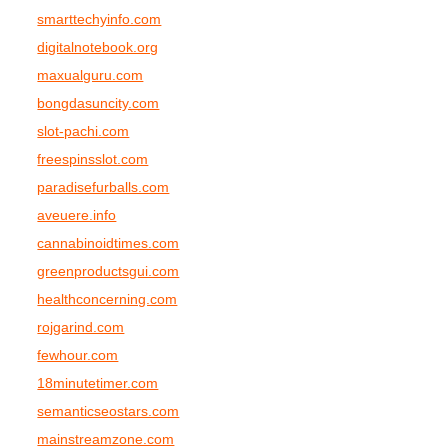
smarttechyinfo.com
digitalnotebook.org
maxualguru.com
bongdasuncity.com
slot-pachi.com
freespinsslot.com
paradisefurballs.com
aveuere.info
cannabinoidtimes.com
greenproductsgui.com
healthconcerning.com
rojgarind.com
fewhour.com
18minutetimer.com
semanticseostars.com
mainstreamzone.com