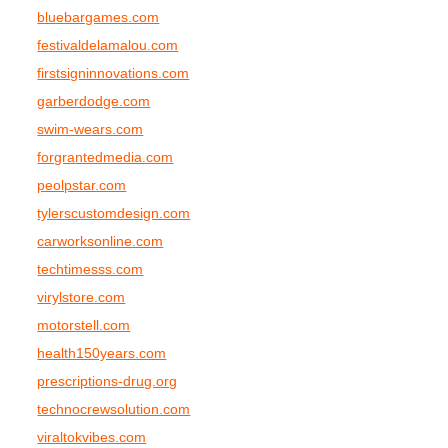
bluebargames.com
festivaldelamalou.com
firstsigninnovations.com
garberdodge.com
swim-wears.com
forgrantedmedia.com
peolpstar.com
tylerscustomdesign.com
carworksonline.com
techtimesss.com
virylstore.com
motorstell.com
health150years.com
prescriptions-drug.org
technocrewsolution.com
viraltokvibes.com