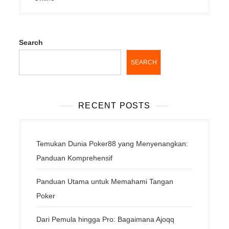
v
i
g
Search
a
t
SEARCH
i
o
n
RECENT POSTS
Temukan Dunia Poker88 yang Menyenangkan:
Panduan Komprehensif
Panduan Utama untuk Memahami Tangan
Poker
Dari Pemula hingga Pro: Bagaimana Ajoqq