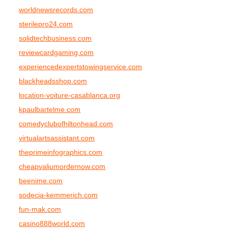
worldnewsrecords.com
sterilepro24.com
solidtechbusiness.com
reviewcardgaming.com
experiencedexpertstowingservice.com
blackheadsshop.com
location-voiture-casablanca.org
kpaulbartelme.com
comedyclubofhiltonhead.com
virtualartsassistant.com
theprimeinfographics.com
cheapvaliumordernow.com
beenime.com
sodecia-kemmerich.com
fun-mak.com
casino888world.com