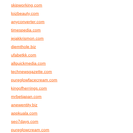
skipworking.com
loizbeauty.com
anyconverter.com
timespedia.com
jejakkrismon.com
diemthole.biz
ufabetkk.com
allquickmedia.com
technewsgazette.com
pureglowfacecream.com
kingofherrings.com
mrbetjapan.com
anewentity.biz
appkuala.com
seo7days.com
pureglowcream.com