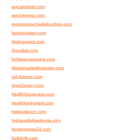
epicaimbots.com
etech4news.com
expresspsychedelicsshop.com
fashionistani.com
feelingswed.com
firecabal.com
forbessmagazine.com
globalmarketlivetoday.com
gpl-license.com
grow2every.com
healthhousecare.com
healthkartreview.com
helpquitporn.com
highqualitybanknote.com
hostingnews24.com
hottstyle.com