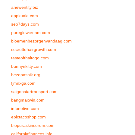
anewentity.biz
appkuala.com
seo7days.com
pureglowcream.com
bloemenbezorgenvandaag.com
secrettohairgrowth.com
tasteofthaitogo.com
bunnynkitty.com
bezopasnik.org
fjmnxga.com
saigonstartransport.com
bangmaxwin.com
infonetive.com
epictacoshop.com
biopuraskinserum.com
californiafinances.info