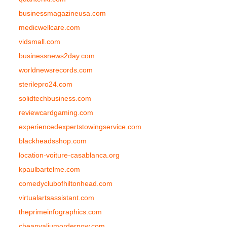
businessmagazineusa.com
medicwellcare.com
vidsmall.com
businessnews2day.com
worldnewsrecords.com
sterilepro24.com
solidtechbusiness.com
reviewcardgaming.com
experiencedexpertstowingservice.com
blackheadsshop.com
location-voiture-casablanca.org
kpaulbartelme.com
comedyclubofhiltonhead.com
virtualartsassistant.com
theprimeinfographics.com
cheapvaliumordernow.com