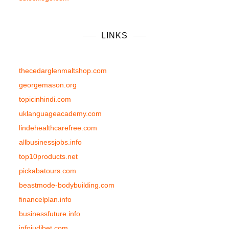
LINKS
thecedarglenmaltshop.com
georgemason.org
topicinhindi.com
uklanguageacademy.com
lindehealthcarefree.com
allbusinessjobs.info
top10products.net
pickabatours.com
beastmode-bodybuilding.com
financelplan.info
businessfuture.info
infojudibet.com