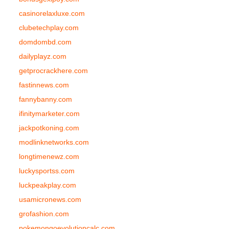
casinorelaxluxe.com
clubetechplay.com
domdombd.com
dailyplayz.com
getprocrackhere.com
fastinnews.com
fannybanny.com
ifinitymarketer.com
jackpotkoning.com
modlinknetworks.com
longtimenewz.com
luckysportss.com
luckpeakplay.com
usamicronews.com
grofashion.com
pokemongoevolutioncalc.com