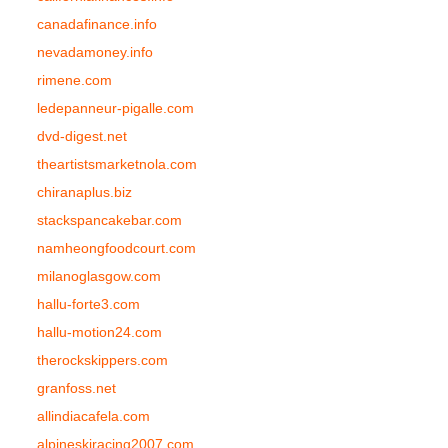
canadafinance.info
nevadamoney.info
rimene.com
ledepanneur-pigalle.com
dvd-digest.net
theartistsmarketnola.com
chiranaplus.biz
stackspancakebar.com
namheongfoodcourt.com
milanoglasgow.com
hallu-forte3.com
hallu-motion24.com
therockskippers.com
granfoss.net
allindiacafela.com
alpineskiracing2007.com