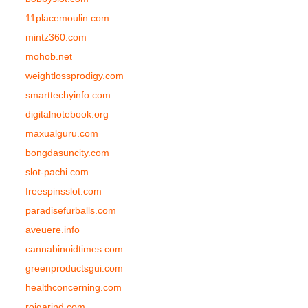
11placemoulin.com
mintz360.com
mohob.net
weightlossprodigy.com
smarttechyinfo.com
digitalnotebook.org
maxualguru.com
bongdasuncity.com
slot-pachi.com
freespinsslot.com
paradisefurballs.com
aveuere.info
cannabinoidtimes.com
greenproductsgui.com
healthconcerning.com
rojgarind.com