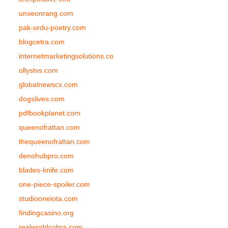
unseonrang.com
pak-urdu-poetry.com
blogcetra.com
internetmarketingsolutions.co
ollystvs.com
globalnewscx.com
dogslives.com
pdfbookplanet.com
queenofrattan.com
thequeenofrattan.com
denohubpro.com
blades-knife.com
one-piece-spoiler.com
studiooneiota.com
findingcasino.org
realworldcobra.com