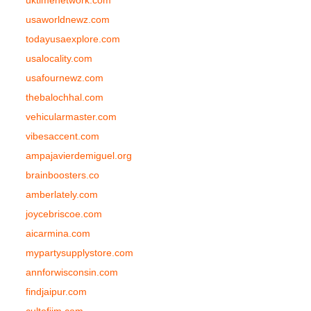
uktimenetwork.com
usaworldnewz.com
todayusaexplore.com
usalocality.com
usafournewz.com
thebalochhal.com
vehicularmaster.com
vibesaccent.com
ampajavierdemiguel.org
brainboosters.co
amberlately.com
joycebriscoe.com
aicarmina.com
mypartysupplystore.com
annforwisconsin.com
findjaipur.com