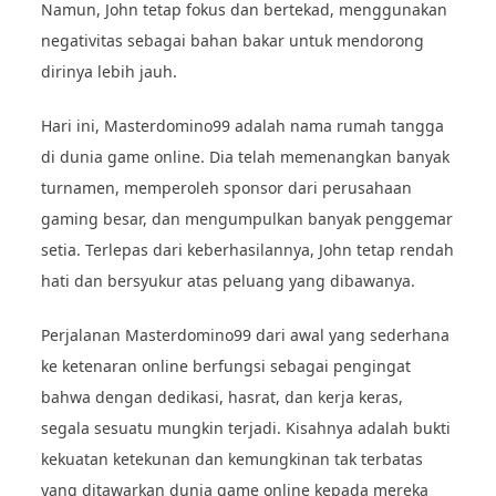
Namun, John tetap fokus dan bertekad, menggunakan
negativitas sebagai bahan bakar untuk mendorong
dirinya lebih jauh.
Hari ini, Masterdomino99 adalah nama rumah tangga
di dunia game online. Dia telah memenangkan banyak
turnamen, memperoleh sponsor dari perusahaan
gaming besar, dan mengumpulkan banyak penggemar
setia. Terlepas dari keberhasilannya, John tetap rendah
hati dan bersyukur atas peluang yang dibawanya.
Perjalanan Masterdomino99 dari awal yang sederhana
ke ketenaran online berfungsi sebagai pengingat
bahwa dengan dedikasi, hasrat, dan kerja keras,
segala sesuatu mungkin terjadi. Kisahnya adalah bukti
kekuatan ketekunan dan kemungkinan tak terbatas
yang ditawarkan dunia game online kepada mereka