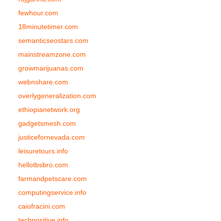
fewhour.com
18minutetimer.com
semanticseostars.com
mainstreamzone.com
growmarijuanas.com
webnshare.com
overlygeneralization.com
ethiopianetwork.org
gadgetsmesh.com
justicefornevada.com
leisuretours.info
hellotbsbro.com
farmandpetscare.com
computingservice.info
caiofracini.com
techpositive.info