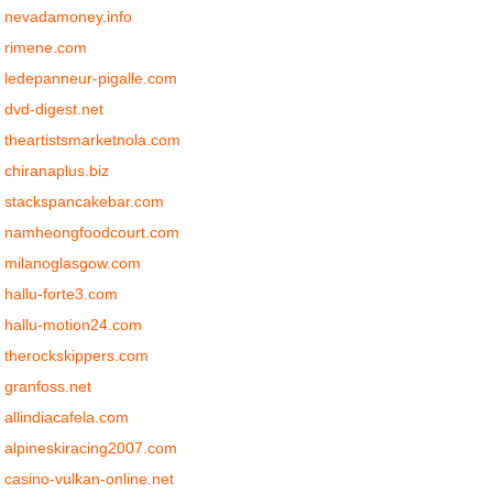
nevadamoney.info
rimene.com
ledepanneur-pigalle.com
dvd-digest.net
theartistsmarketnola.com
chiranaplus.biz
stackspancakebar.com
namheongfoodcourt.com
milanoglasgow.com
hallu-forte3.com
hallu-motion24.com
therockskippers.com
granfoss.net
allindiacafela.com
alpineskiracing2007.com
casino-vulkan-online.net