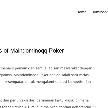
Home
Dominoq
 Poker Online dengan Permainan Le
er online dengan permainan lengkap. Nikmati berbagai varian p
lls of Maindominoqq Poker
, menarik pemain dari semua lapisan masyarakat dengan
gannya. Maindominoqq Poker adalah salah satu variasi
in kesempatan untuk mengalami sensasi kompetisi dan
 dan penuh aksi dari permainan kartu klasik, di mana
tangan terbaik. Gim ini dimainkan dengan dek standar 52