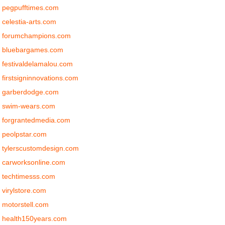
pegpufftimes.com
celestia-arts.com
forumchampions.com
bluebargames.com
festivaldelamalou.com
firstsigninnovations.com
garberdodge.com
swim-wears.com
forgrantedmedia.com
peolpstar.com
tylerscustomdesign.com
carworksonline.com
techtimesss.com
virylstore.com
motorstell.com
health150years.com