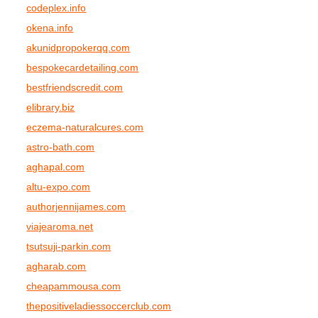
codeplex.info
okena.info
akunidpropokerqq.com
bespokecardetailing.com
bestfriendscredit.com
elibrary.biz
eczema-naturalcures.com
astro-bath.com
aghapal.com
altu-expo.com
authorjennijames.com
viajearoma.net
tsutsuji-parkin.com
agharab.com
cheapammousa.com
thepositiveladiessoccerclub.com