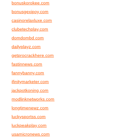
bonuskorokee.com
bonusgexipoy.com
casinorelaxluxe.com
clubetechplay.com
domdombd.com
dailyplayz.com
getprocrackhere.com
fastinnews.com
fannybanny.com
ifinitymarketer.com
jackpotkoning.com
modlinknetworks.com
longtimenewz.com
luckysportss.com
luckpeakplay.com
usamicronews.com