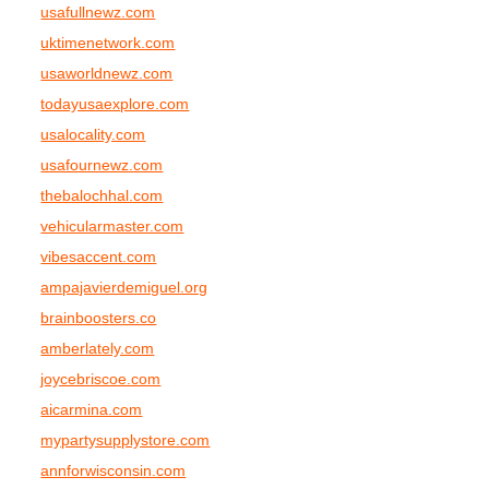
usafullnewz.com
uktimenetwork.com
usaworldnewz.com
todayusaexplore.com
usalocality.com
usafournewz.com
thebalochhal.com
vehicularmaster.com
vibesaccent.com
ampajavierdemiguel.org
brainboosters.co
amberlately.com
joycebriscoe.com
aicarmina.com
mypartysupplystore.com
annforwisconsin.com