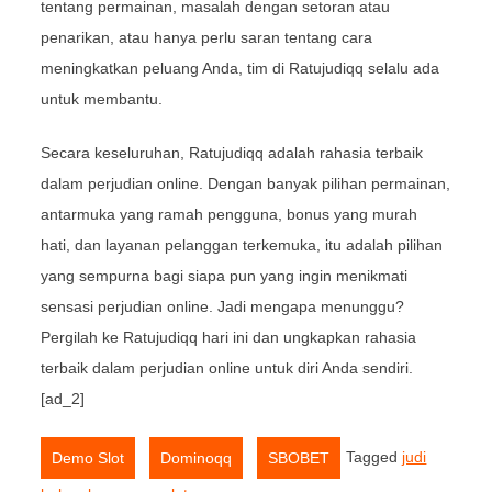
tentang permainan, masalah dengan setoran atau
penarikan, atau hanya perlu saran tentang cara
meningkatkan peluang Anda, tim di Ratujudiqq selalu ada
untuk membantu.
Secara keseluruhan, Ratujudiqq adalah rahasia terbaik
dalam perjudian online. Dengan banyak pilihan permainan,
antarmuka yang ramah pengguna, bonus yang murah
hati, dan layanan pelanggan terkemuka, itu adalah pilihan
yang sempurna bagi siapa pun yang ingin menikmati
sensasi perjudian online. Jadi mengapa menunggu?
Pergilah ke Ratujudiqq hari ini dan ungkapkan rahasia
terbaik dalam perjudian online untuk diri Anda sendiri.
[ad_2]
,
,
Tagged
judi
Demo Slot
Dominoqq
SBOBET