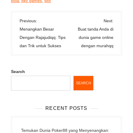
bola
,
pkv games
,
slot
P
Previous:
Next:
o
Menangkan Besar
Buat tanda Anda di
s
Dengan Rajajudiqq: Tips
dunia game online
t
dan Trik untuk Sukses
dengan murahqq
n
a
v
Search
i
g
SEARCH
a
t
i
RECENT POSTS
o
n
Temukan Dunia Poker88 yang Menyenangkan: