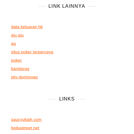
LINK LAINNYA
data keluaran hk
qiu qiu
qq
situs poker terpercaya
poker
bandarqq
pkv dominoqq
LINKS
saucyukiah.com
beikastreet.net