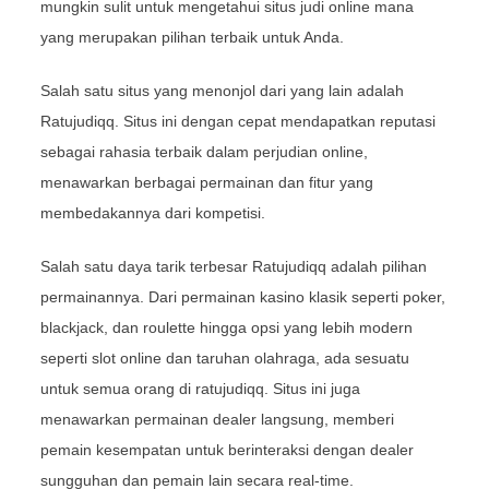
mungkin sulit untuk mengetahui situs judi online mana
yang merupakan pilihan terbaik untuk Anda.
Salah satu situs yang menonjol dari yang lain adalah
Ratujudiqq. Situs ini dengan cepat mendapatkan reputasi
sebagai rahasia terbaik dalam perjudian online,
menawarkan berbagai permainan dan fitur yang
membedakannya dari kompetisi.
Salah satu daya tarik terbesar Ratujudiqq adalah pilihan
permainannya. Dari permainan kasino klasik seperti poker,
blackjack, dan roulette hingga opsi yang lebih modern
seperti slot online dan taruhan olahraga, ada sesuatu
untuk semua orang di ratujudiqq. Situs ini juga
menawarkan permainan dealer langsung, memberi
pemain kesempatan untuk berinteraksi dengan dealer
sungguhan dan pemain lain secara real-time.