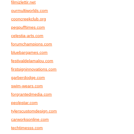
filmizlettir.net
ourmultiworlds.com
cooncreekclub.org
pegpufftimes.com
celestia-arts.com
forumchampions.com
bluebargames.com
festivaldelamalou.com
firstsigninnovations.com
garberdodge.com
swim-wears.com
forgrantedmedia.com
peolpstar.com
tylerscustomdesign.com
carworksonline.com
techtimesss.com