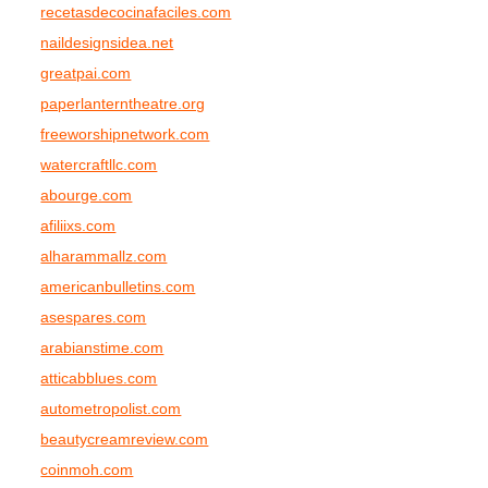
recetasdecocinafaciles.com
naildesignsidea.net
greatpai.com
paperlanterntheatre.org
freeworshipnetwork.com
watercraftllc.com
abourge.com
afiliixs.com
alharammallz.com
americanbulletins.com
asespares.com
arabianstime.com
atticabblues.com
autometropolist.com
beautycreamreview.com
coinmoh.com