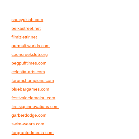
saucyukiah.com
beikastreet.net
filmizlettir.net
ourmultiworlds.com
cooncreekclub.org
pegpufftimes.com
celestia-arts.com
forumchampions.com
bluebargames.com
festivaldelamalou.com
firstsigninnovations.com
garberdodge.com
swim-wears.com
forgrantedmedia.com