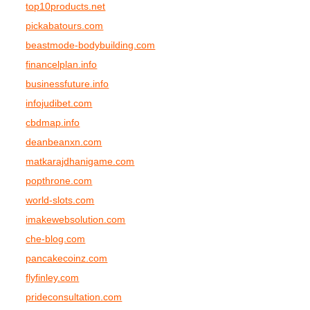
top10products.net
pickabatours.com
beastmode-bodybuilding.com
financelplan.info
businessfuture.info
infojudibet.com
cbdmap.info
deanbeanxn.com
matkarajdhanigame.com
popthrone.com
world-slots.com
imakewebsolution.com
che-blog.com
pancakecoinz.com
flyfinley.com
prideconsultation.com