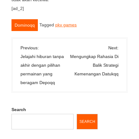
[ad_2]
Tagged
pkv games
Dominoqq
P
Previous:
Next:
o
Jelajahi hiburan tanpa
Mengungkap Rahasia Di
s
akhir dengan pilihan
Balik Strategi
t
permainan yang
Kemenangan Datukqq
n
beragam Depoqq
a
v
i
Search
g
a
SEARCH
t