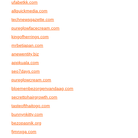
ufabetkk.com
allquickmedia.com
technewsgazette.com
pureglowfacecream.com
kingofherrings.com
mrbetjapan.com
anewentity.biz
appkuala.com
seo7days.com
pureglowcream.com
bloemenbezorgenvandaag.com
secrettohairgrowth.com
tasteofthaitogo.com
bunnynkitty.com
bezopasnik.org
fjmnxga.com