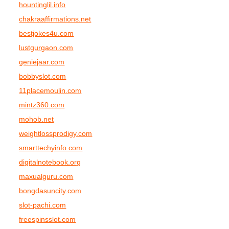
hountinglil.info
chakraaffirmations.net
bestjokes4u.com
lustgurgaon.com
geniejaar.com
bobbyslot.com
11placemoulin.com
mintz360.com
mohob.net
weightlossprodigy.com
smarttechyinfo.com
digitalnotebook.org
maxualguru.com
bongdasuncity.com
slot-pachi.com
freespinsslot.com