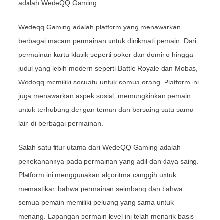
adalah WedeQQ Gaming.
Wedeqq Gaming adalah platform yang menawarkan
berbagai macam permainan untuk dinikmati pemain. Dari
permainan kartu klasik seperti poker dan domino hingga
judul yang lebih modern seperti Battle Royale dan Mobas,
Wedeqq memiliki sesuatu untuk semua orang. Platform ini
juga menawarkan aspek sosial, memungkinkan pemain
untuk terhubung dengan teman dan bersaing satu sama
lain di berbagai permainan.
Salah satu fitur utama dari WedeQQ Gaming adalah
penekanannya pada permainan yang adil dan daya saing.
Platform ini menggunakan algoritma canggih untuk
memastikan bahwa permainan seimbang dan bahwa
semua pemain memiliki peluang yang sama untuk
menang. Lapangan bermain level ini telah menarik basis