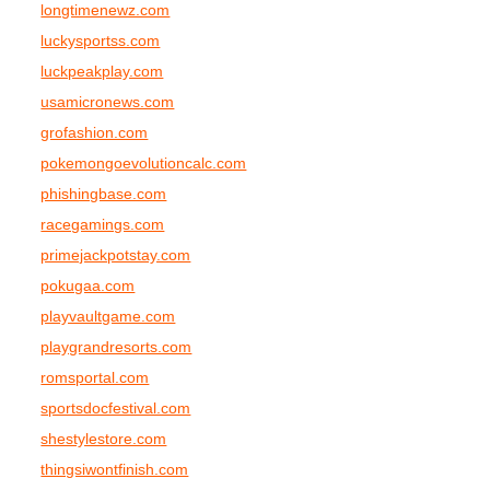
longtimenewz.com
luckysportss.com
luckpeakplay.com
usamicronews.com
grofashion.com
pokemongoevolutioncalc.com
phishingbase.com
racegamings.com
primejackpotstay.com
pokugaa.com
playvaultgame.com
playgrandresorts.com
romsportal.com
sportsdocfestival.com
shestylestore.com
thingsiwontfinish.com