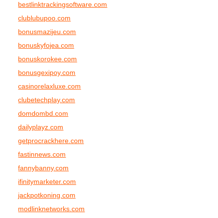
bestlinktrackingsoftware.com
clublubupoo.com
bonusmazijeu.com
bonuskyfojea.com
bonuskorokee.com
bonusgexipoy.com
casinorelaxluxe.com
clubetechplay.com
domdombd.com
dailyplayz.com
getprocrackhere.com
fastinnews.com
fannybanny.com
ifinitymarketer.com
jackpotkoning.com
modlinknetworks.com