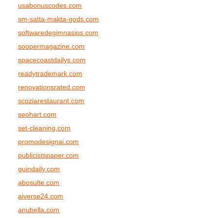
usabonuscodes.com
sm-satta-makta-gods.com
softwaredegimnasios.com
soopermagazine.com
spacecoastdailys.com
readytrademark.com
renovationsrated.com
scoziarestaurant.com
seohart.com
set-cleaning.com
promodesignai.com
publicistspaper.com
quindaily.com
abosulte.com
aiverse24.com
anubella.com