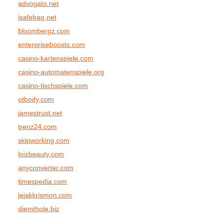
advogato.net
isafebag.net
bloombergz.com
enterpriseboosts.com
casino-kartenspiele.com
casino-automatenspiele.org
casino-tischspiele.com
otbody.com
jamestrust.net
trenz24.com
skipworking.com
loizbeauty.com
anyconverter.com
timespedia.com
jejakkrismon.com
diemthole.biz