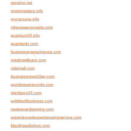
gendxxi.net
motomasters.info
mycarzone.info
vibecasaconcepts.com
quantum24.info
quantenki.com
businessmagazineusa.com
medicwellcare.com
vidsmall.com
businessnews2day.com
worldnewsrecords.com
sterilepro24.com
solidtechbusiness.com
reviewcardgaming.com
experiencedexpertstowingservice.com
blackheadsshop.com