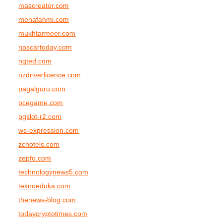
mascreator.com
menafahmi.com
mukhtarmeer.com
nascartoday.com
nqted.com
nzdriverlicence.com
pagalguru.com
pcegame.com
pgslot-r2.com
ws-expression.com
zchotels.com
zepfo.com
technologynews5.com
teknoeduka.com
thenews-blog.com
todaycryptotimes.com