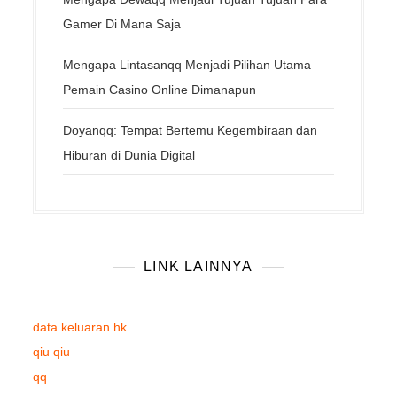
Gamer Di Mana Saja
Mengapa Lintasanqq Menjadi Pilihan Utama
Pemain Casino Online Dimanapun
Doyanqq: Tempat Bertemu Kegembiraan dan
Hiburan di Dunia Digital
LINK LAINNYA
data keluaran hk
qiu qiu
qq