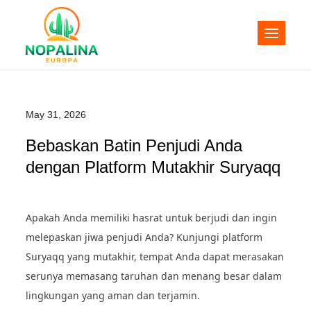
Skip
to
PKV Games: Situs
Mainkan di PKV Games, situs poker
content
Poker Online dengan
online dengan permainan lengkap.
Permainan Lengkap
Nikmati berbagai varian poker dengan
fitur unggulan dan peluang menang
May 31, 2026
yang tinggi.
Bebaskan Batin Penjudi Anda
dengan Platform Mutakhir Suryaqq
Apakah Anda memiliki hasrat untuk berjudi dan ingin
melepaskan jiwa penjudi Anda? Kunjungi platform
Suryaqq yang mutakhir, tempat Anda dapat merasakan
serunya memasang taruhan dan menang besar dalam
lingkungan yang aman dan terjamin.