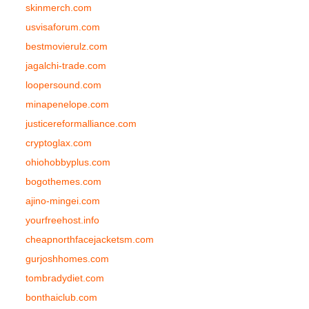
skinmerch.com
usvisaforum.com
bestmovierulz.com
jagalchi-trade.com
loopersound.com
minapenelope.com
justicereformalliance.com
cryptoglax.com
ohiohobbyplus.com
bogothemes.com
ajino-mingei.com
yourfreehost.info
cheapnorthfacejacketsm.com
gurjoshhomes.com
tombradydiet.com
bonthaiclub.com