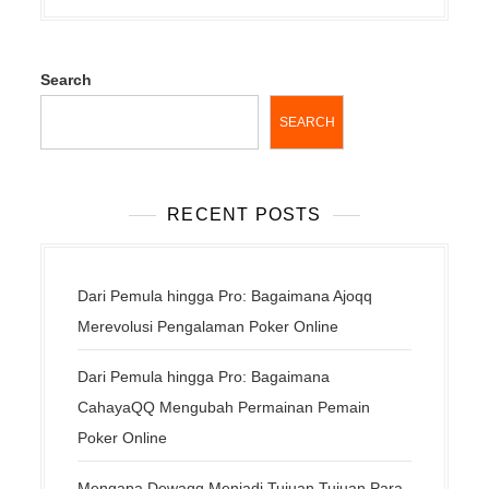
v
i
g
Search
a
t
SEARCH
i
o
n
RECENT POSTS
Dari Pemula hingga Pro: Bagaimana Ajoqq
Merevolusi Pengalaman Poker Online
Dari Pemula hingga Pro: Bagaimana
CahayaQQ Mengubah Permainan Pemain
Poker Online
Mengapa Dewaqq Menjadi Tujuan Tujuan Para