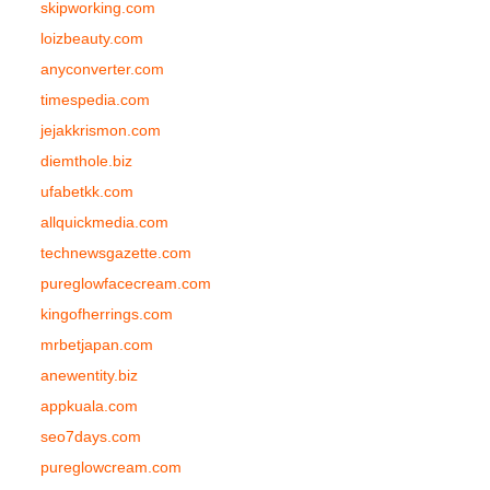
skipworking.com
loizbeauty.com
anyconverter.com
timespedia.com
jejakkrismon.com
diemthole.biz
ufabetkk.com
allquickmedia.com
technewsgazette.com
pureglowfacecream.com
kingofherrings.com
mrbetjapan.com
anewentity.biz
appkuala.com
seo7days.com
pureglowcream.com