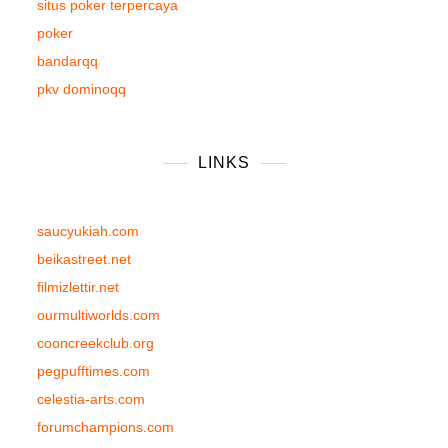
situs poker terpercaya
poker
bandarqq
pkv dominoqq
LINKS
saucyukiah.com
beikastreet.net
filmizlettir.net
ourmultiworlds.com
cooncreekclub.org
pegpufftimes.com
celestia-arts.com
forumchampions.com