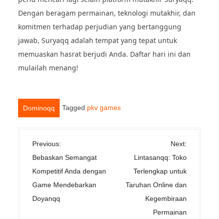
Dengan beragam permainan, teknologi mutakhir, dan
komitmen terhadap perjudian yang bertanggung
jawab, Suryaqq adalah tempat yang tepat untuk
memuaskan hasrat berjudi Anda. Daftar hari ini dan
mulailah menang!
Tagged
pkv games
Dominoqq
P
Previous:
Next:
o
Bebaskan Semangat
Lintasanqq: Toko
s
Kompetitif Anda dengan
Terlengkap untuk
t
Game Mendebarkan
Taruhan Online dan
n
Doyanqq
Kegembiraan
a
Permainan