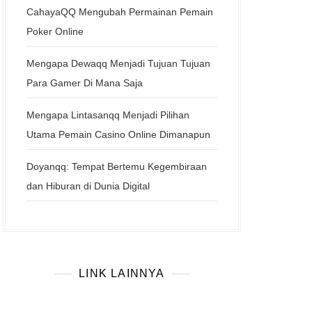
CahayaQQ Mengubah Permainan Pemain
Poker Online
Mengapa Dewaqq Menjadi Tujuan Tujuan
Para Gamer Di Mana Saja
Mengapa Lintasanqq Menjadi Pilihan
Utama Pemain Casino Online Dimanapun
Doyanqq: Tempat Bertemu Kegembiraan
dan Hiburan di Dunia Digital
LINK LAINNYA