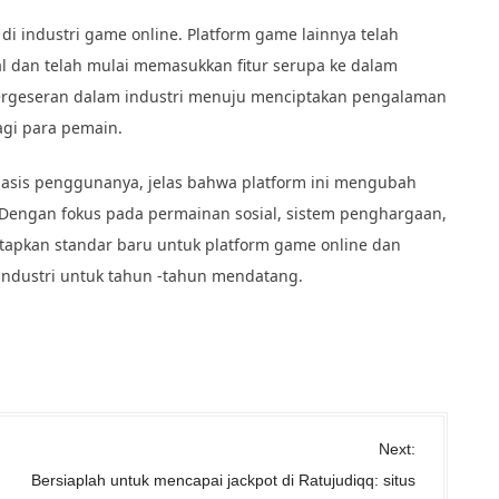
 di industri game online. Platform game lainnya telah
l dan telah mulai memasukkan fitur serupa ke dalam
pergeseran dalam industri menuju menciptakan pengalaman
agi para pemain.
asis penggunanya, jelas bahwa platform ini mengubah
. Dengan fokus pada permainan sosial, sistem penghargaan,
tapkan standar baru untuk platform game online dan
ndustri untuk tahun -tahun mendatang.
Next:
Bersiaplah untuk mencapai jackpot di Ratujudiqq: situs