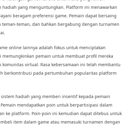
em hadiah yang menguntungkan. Platform ini menawarkan
elayani beragam preferensi game. Pemain dapat bersaing
gan teman-teman, dan bahkan bergabung dengan turnamen
ai.
me online lainnya adalah fokus untuk menciptakan
 ini memungkinkan pemain untuk membuat profil mereka
komunitas virtual. Rasa kebersamaan ini telah membantu
h berkontribusi pada pertumbuhan popularitas platform
an sistem hadiah yang memberi insentif kepada pemain
. Pemain mendapatkan poin untuk berpartisipasi dalam
 ke platform. Poin-poin ini kemudian dapat ditebus untuk
membeli item dalam game atau memasuki turnamen dengan