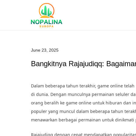
Skip
to
PKV Games: Situs
Mainkan di PKV Games, situs pok
content
tinggi.
June 23, 2025
Bangkitnya Rajajudiqq: Bagaima
Dalam beberapa tahun terakhir, game online telah
di dunia. Dengan munculnya permainan seluler dan 
orang beralih ke game online untuk hiburan dan int
populer yang muncul dalam beberapa tahun terakh
menawarkan berbagai permainan untuk dinikmati 
Rajajudiqq dengan cepat mendapatkan popularita