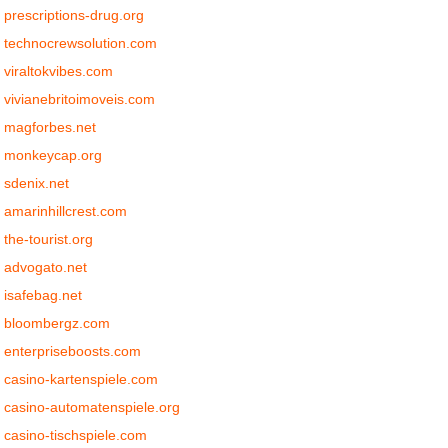
prescriptions-drug.org
technocrewsolution.com
viraltokvibes.com
vivianebritoimoveis.com
magforbes.net
monkeycap.org
sdenix.net
amarinhillcrest.com
the-tourist.org
advogato.net
isafebag.net
bloombergz.com
enterpriseboosts.com
casino-kartenspiele.com
casino-automatenspiele.org
casino-tischspiele.com