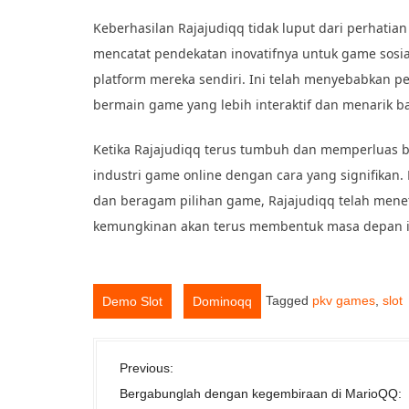
Keberhasilan Rajajudiqq tidak luput dari perhatian
mencatat pendekatan inovatifnya untuk game sosia
platform mereka sendiri. Ini telah menyebabkan 
bermain game yang lebih interaktif dan menarik b
Ketika Rajajudiqq terus tumbuh dan memperluas b
industri game online dengan cara yang signifikan
dan beragam pilihan game, Rajajudiqq telah mene
kemungkinan akan terus membentuk masa depan i
,
Tagged
pkv games
,
slot
Demo Slot
Dominoqq
P
Previous:
o
Bergabunglah dengan kegembiraan di MarioQQ: