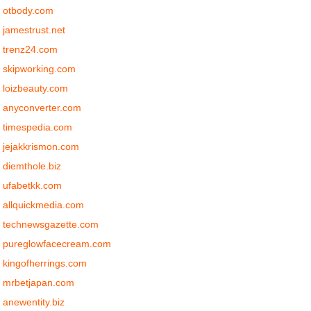
otbody.com
jamestrust.net
trenz24.com
skipworking.com
loizbeauty.com
anyconverter.com
timespedia.com
jejakkrismon.com
diemthole.biz
ufabetkk.com
allquickmedia.com
technewsgazette.com
pureglowfacecream.com
kingofherrings.com
mrbetjapan.com
anewentity.biz