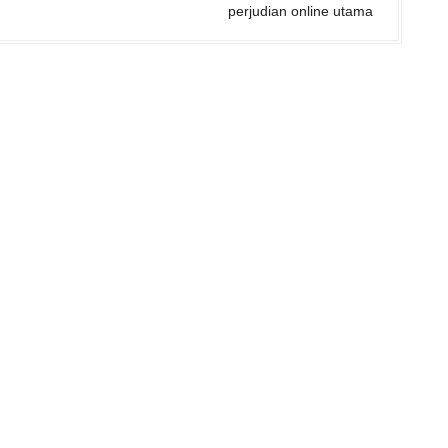
perjudian online utama