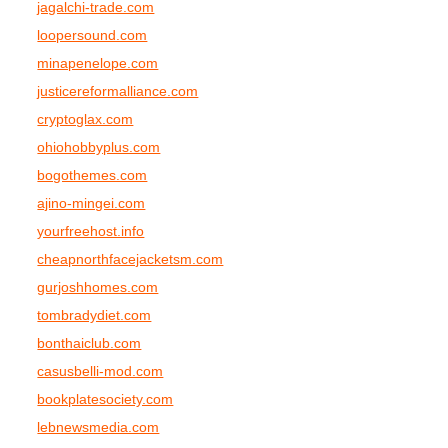
jagalchi-trade.com
loopersound.com
minapenelope.com
justicereformalliance.com
cryptoglax.com
ohiohobbyplus.com
bogothemes.com
ajino-mingei.com
yourfreehost.info
cheapnorthfacejacketsm.com
gurjoshhomes.com
tombradydiet.com
bonthaiclub.com
casusbelli-mod.com
bookplatesociety.com
lebnewsmedia.com