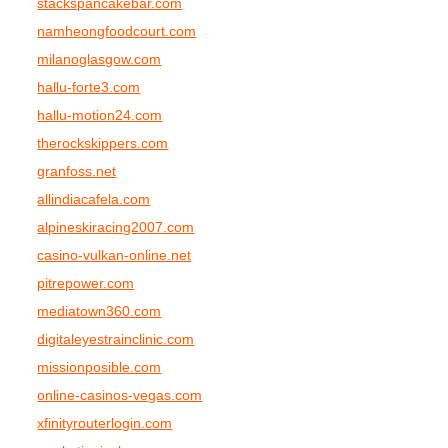
stackspancakebar.com
namheongfoodcourt.com
milanoglasgow.com
hallu-forte3.com
hallu-motion24.com
therockskippers.com
granfoss.net
allindiacafela.com
alpineskiracing2007.com
casino-vulkan-online.net
pitrepower.com
mediatown360.com
digitaleyestrainclinic.com
missionposible.com
online-casinos-vegas.com
xfinityrouterlogin.com