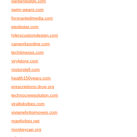
garberdodge.com
swim-wears.com
forgrantedmedia.com
peolpstar.com
tylerscustomdesign.com
carworksonline.com
techtimesss.com
virylstore.com
motorstell.com
health150years.com
prescriptions-drug.org
technocrewsolution.com
viraltokvibes.com
vivianebritoimoveis.com
magforbes.net
monkeycap.org