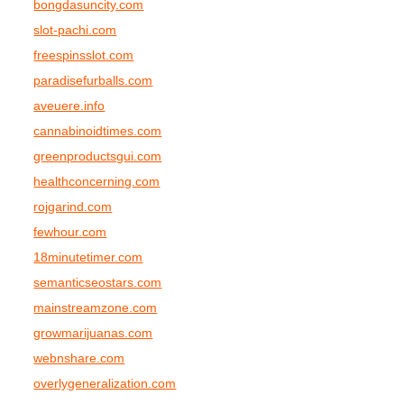
bongdasuncity.com
slot-pachi.com
freespinsslot.com
paradisefurballs.com
aveuere.info
cannabinoidtimes.com
greenproductsgui.com
healthconcerning.com
rojgarind.com
fewhour.com
18minutetimer.com
semanticseostars.com
mainstreamzone.com
growmarijuanas.com
webnshare.com
overlygeneralization.com