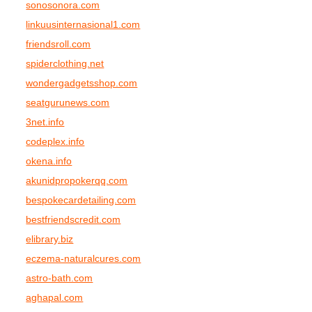
sonosonora.com
linkuusinternasional1.com
friendsroll.com
spiderclothing.net
wondergadgetsshop.com
seatgurunews.com
3net.info
codeplex.info
okena.info
akunidpropokerqq.com
bespokecardetailing.com
bestfriendscredit.com
elibrary.biz
eczema-naturalcures.com
astro-bath.com
aghapal.com