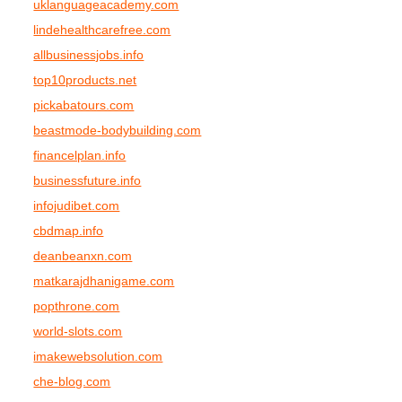
uklanguageacademy.com
lindehealthcarefree.com
allbusinessjobs.info
top10products.net
pickabatours.com
beastmode-bodybuilding.com
financelplan.info
businessfuture.info
infojudibet.com
cbdmap.info
deanbeanxn.com
matkarajdhanigame.com
popthrone.com
world-slots.com
imakewebsolution.com
che-blog.com