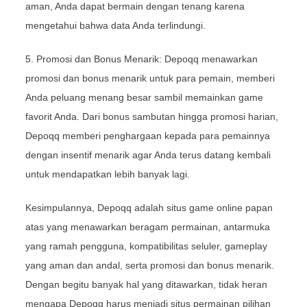
aman, Anda dapat bermain dengan tenang karena
mengetahui bahwa data Anda terlindungi.
5. Promosi dan Bonus Menarik: Depoqq menawarkan
promosi dan bonus menarik untuk para pemain, memberi
Anda peluang menang besar sambil memainkan game
favorit Anda. Dari bonus sambutan hingga promosi harian,
Depoqq memberi penghargaan kepada para pemainnya
dengan insentif menarik agar Anda terus datang kembali
untuk mendapatkan lebih banyak lagi.
Kesimpulannya, Depoqq adalah situs game online papan
atas yang menawarkan beragam permainan, antarmuka
yang ramah pengguna, kompatibilitas seluler, gameplay
yang aman dan andal, serta promosi dan bonus menarik.
Dengan begitu banyak hal yang ditawarkan, tidak heran
mengapa Depoqq harus menjadi situs permainan pilihan