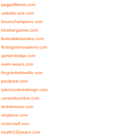
pegpufftimes.com
celestia-arts.com
forumchampions.com
bluebargames.com
festivaldelamalou.com
firstsigninnovations.com
garberdodge.com
swim-wears.com
forgrantedmedia.com
peolpstar.com
tylerscustomdesign.com
carworksonline.com
techtimesss.com
virylstore.com
motorstell.com
health150years.com