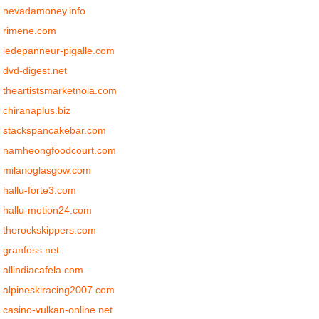
nevadamoney.info
rimene.com
ledepanneur-pigalle.com
dvd-digest.net
theartistsmarketnola.com
chiranaplus.biz
stackspancakebar.com
namheongfoodcourt.com
milanoglasgow.com
hallu-forte3.com
hallu-motion24.com
therockskippers.com
granfoss.net
allindiacafela.com
alpineskiracing2007.com
casino-vulkan-online.net