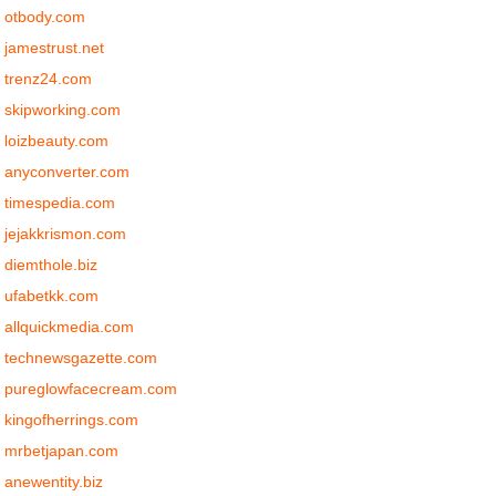
otbody.com
jamestrust.net
trenz24.com
skipworking.com
loizbeauty.com
anyconverter.com
timespedia.com
jejakkrismon.com
diemthole.biz
ufabetkk.com
allquickmedia.com
technewsgazette.com
pureglowfacecream.com
kingofherrings.com
mrbetjapan.com
anewentity.biz